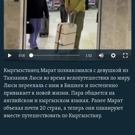
Auto
0:00
1:52
240p
Кыргызстанец Марат познакомился с девушкой из
360p
Танзании Люси во время велопутешествия по миру.
Люси переехала с ним в Бишкек и постепенно
480p
привыкает к новой жизни. Пара общается на
720p
английском и кыргызском языках. Ранее Марат
1080p
объехал почти 20 стран, а теперь они планируют
вместе путешествовать по Кыргызстану.