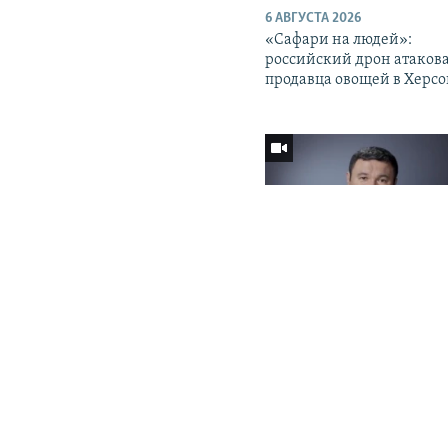
6 АВГУСТА 2026
«Cафари на людей»:
ПОДПИШИТЕСЬ НА НАС В СОЦСЕТЯХ
российский дрон атаков
продавца овощей в Херс
Все сайты РСЕ/РС
3 АВГУСТА 2026
Задержание вслед за
увольнением? Сообщаетс
об аресте экс-министра
энергетики Узбекистана