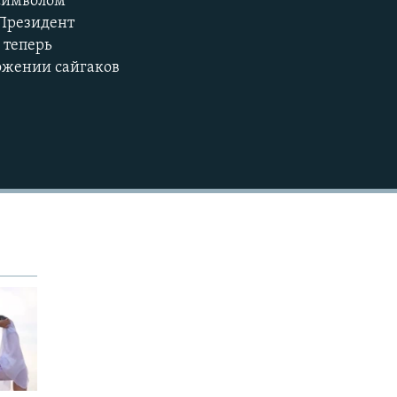
«символом
480p
 Президент
720p
 теперь
1080p
ложении сайгаков