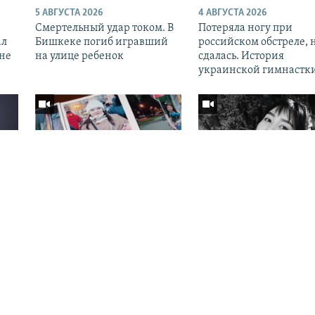
5 АВГУСТА 2026
4 АВГУСТА 2026
Смертельный удар током. В
Потеряла ногу при
ал
Бишкеке погиб игравший
российском обстреле, 
оне
на улице ребенок
сдалась. История
украинской гимнастк
1 АВГУСТА 2026
31 ИЮЛЯ 2026
Пропавшую во время
В Казахстане идет суд 
я
теракта в «Крокусе»
делу о сталкинге и уби
кыргызстанку до сих пор не
Нурай Серикбай
Auto
240p
360p
нашли
Вся мультимедиа Аз
720p
1080p