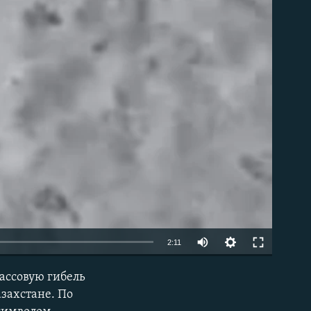
Auto
2:11
240p
массовую гибель
EMBED
360p
захстане. По