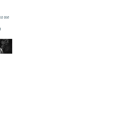
но не
и
по
йстве
480p
аттыка