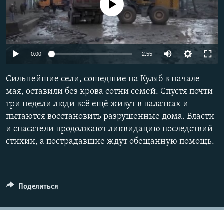
No media source currently available
Auto
0:00
2:55
240p
Сильнейшие сели, сошедшие на Куляб в начале
360p
мая, оставили без крова сотни семей. Спустя почти
три недели люди всё ещё живут в палатках и
480p
Auto
240p
360p
480p
пытаются восстановить разрушенные дома. Власти
720p
и спасатели продолжают ликвидацию последствий
720p
1080p
1080p
стихии, а пострадавшие ждут обещанную помощь.
Поделиться