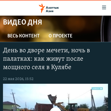
Доступность
ссылок
Вернуться
ВИДЕО ДНЯ
к
ЦЕНТРАЛЬНАЯ АЗИЯ
основному
НОВОСТИ
КАЗАХСТАН
ВЕСЬ КОНТЕНТ
О ПРОЕКТЕ
содержанию
ВОЙНА В УКРАИНЕ
Вернутся
КЫРГЫЗСТАН
День во дворе мечети, ночь в
к
НА ДРУГИХ ЯЗЫКАХ
УЗБЕКИСТАН
главной
палатках: как живут после
ТАДЖИКИСТАН
ҚАЗАҚША
навигации
мощного селя в Кулябе
ПОДПИШИТЕСЬ НА НАС В СОЦСЕТЯХ
Вернутся
КЫРГЫЗЧА
к
22 мая 2026, 15:52
ЎЗБЕКЧА
поиску
ТОҶИКӢ
Все сайты РСЕ/РС
TÜRKMENÇE