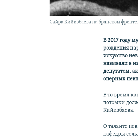
Сайра Кийизбаева на брянском фронте. 
В 2017 году 
рождения нар
искусство нев
называли в на
депутатом, а
оперных певц
В то время к
потомки долж
Кийизбаева.
О таланте пе
кафедры соль