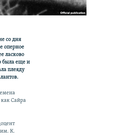
е со дня
е оперное
ее ласково
о была еще и
ала плеяду
лантов.
ремена
 как Сайра
доцент
им. К.