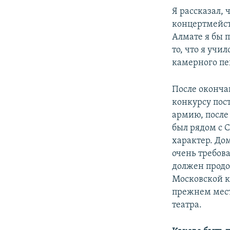
Я рассказал,
концертмейсте
Алмате я бы п
то, что я учил
камерного пен
После оконча
конкурсу пост
армию, после 
был рядом с 
характер. Дом
очень требова
должен продол
Московской к
прежнем мест
театра.