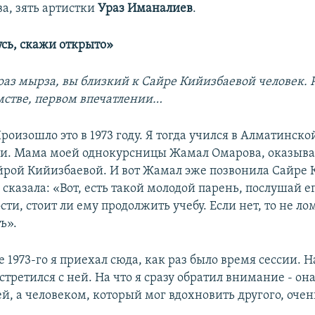
а, зять артистки
Ураз Иманалиев
.
усь, скажи открыто»
раз мырза, вы близкий к Сайре Кийизбаевой человек. 
стве, первом впечатлении…
Произошло это в 1973 году. Я тогда учился в Алматинско
и. Мама моей однокурсницы Жамал Омарова, оказыва
йрой Кийизбаевой. И вот Жамал эже позвонила Сайре
 сказала: «Вот, есть такой молодой парень, послушай ег
сти, стоит ли ему продолжить учебу. Если нет, то не ло
ь».
е 1973-го я приехал сюда, как раз было время сессии. 
стретился с ней. На что я сразу обратил внимание - он
й, а человеком, который мог вдохновить другого, очен