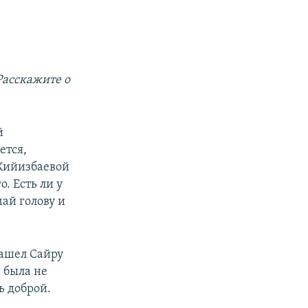
Расскажите о
й
ется,
 Кийизбаевой
о. Есть ли у
май голову и
Нашел Сайру
а была не
ь доброй.