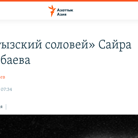
ызский соловей» Сайра
баева
ев
 07:34
ся