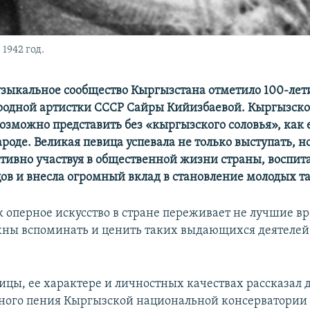
1942 год.
музыкальное сообщество Кыргызстана отметило 100-лети
одной артистки СССР Сайры Кийизбаевой. Кыргызско
озможно представить без «кыргызского соловья», как 
роде. Великая певица успевала не только выступать, н
ктивно участвуя в общественной жизни страны, воспит
ов и внесла огромный вклад в становление молодых та
ак оперное искусство в стране переживает не лучшие в
ны вспоминать и ценить таких выдающихся деятелей
вицы, ее характере и личностных качествах рассказал 
ного пения Кыргызской национальной консерватории 