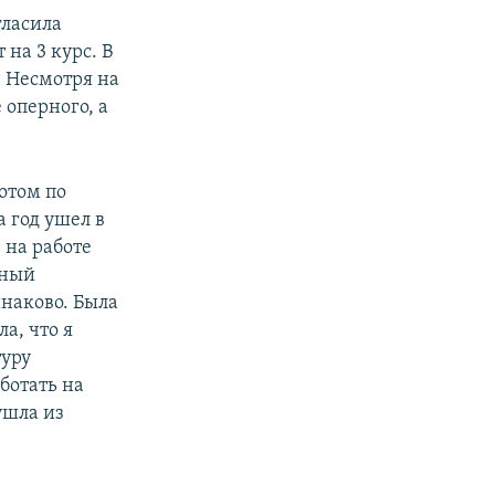
гласила
 на 3 курс. В
. Несмотря на
е оперного, а
отом по
а год ушел в
 на работе
ьный
инаково. Была
а, что я
туру
ботать на
ушла из