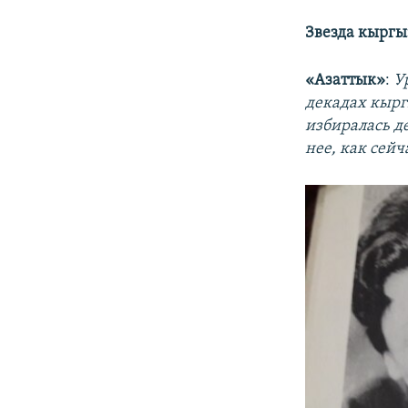
Звезда кыргы
«Азаттык»
:
У
декадах кыргы
избиралась д
нее, как сейч