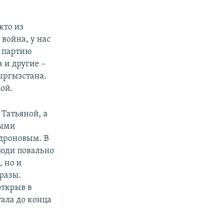
кто из
война, у нас
а партию
 и другие –
ыргызстана.
ой.
 Татьяной, а
дыми
дроновым. В
люди повально
, но и
разы.
открыв в
тала до конца