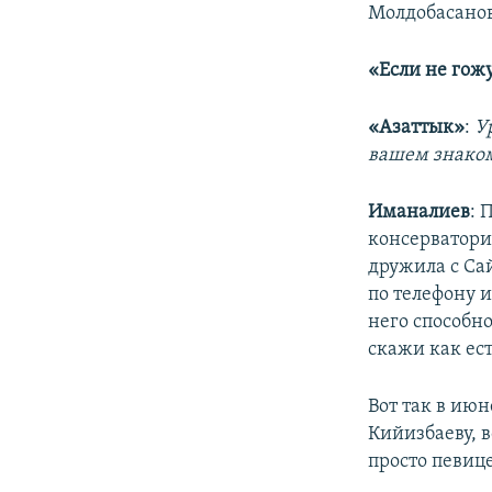
Молдобасанов
«Если не гож
«Азаттык»
:
У
вашем знаком
Иманалиев
: 
консерватори
дружила с Са
по телефону и
него способно
скажи как ест
Вот так в июн
Кийизбаеву, в
просто певице