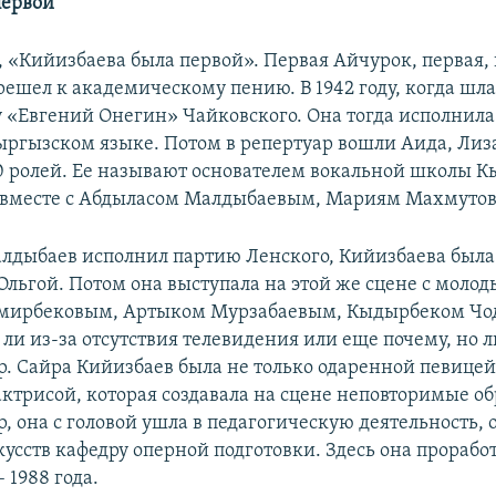
первой
, «Кийизбаева была первой». Первая Айчурок, первая, 
ешел к академическому пению. В 1942 году, когда шла 
у «Евгений Онегин» Чайковского. Она тогда исполнил
ыргызском языке. Потом в репертуар вошли Аида, Лиза
30 ролей. Ее называют основателем вокальной школы К
 вместе с Абдыласом Малдыбаевым, Мариям Махмутов
Малдыбаев исполнил партию Ленского, Кийизбаева была
Ольгой. Потом она выступала на этой же сцене с моло
мирбековым, Артыком Мурзабаевым, Кыдырбеком Чо
 ли из-за отсутствия телевидения или еще почему, но 
р. Сайра Кийизбаев была не только одаренной певицей
актрисой, которая создавала на сцене неповторимые об
, она с головой ушла в педагогическую деятельность, 
усств кафедру оперной подготовки. Здесь она прорабо
 1988 года.