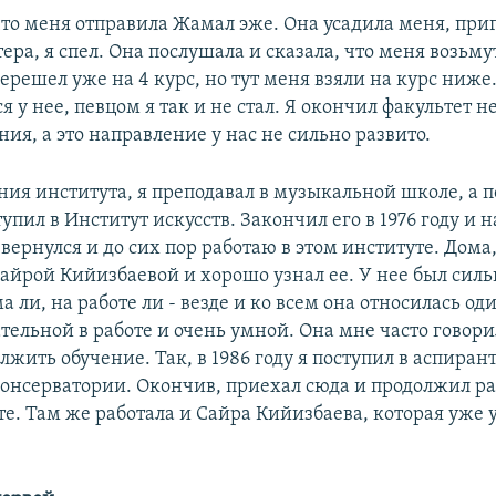
 что меня отправила Жамал эже. Она усадила меня, при
ра, я спел. Она послушала и сказала, что меня возьмут
ерешел уже на 4 курс, но тут меня взяли на курс ниже
ся у нее, певцом я так и не стал. Я окончил факультет н
ия, а это направление у нас не сильно развито.
ния института, я преподавал в музыкальной школе, а п
упил в Институт искусств. Закончил его в 1976 году и н
вернулся и до сих пор работаю в этом институте. Дома,
Сайрой Кийизбаевой и хорошо узнал ее. У нее был сил
а ли, на работе ли - везде и ко всем она относилась од
тельной в работе и очень умной. Она мне часто говорил
жить обучение. Так, в 1986 году я поступил в аспиран
онсерватории. Окончив, приехал сюда и продолжил ра
е. Там же работала и Сайра Кийизбаева, которая уже 