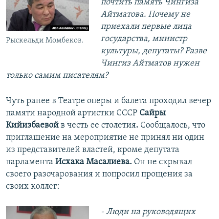
почтить память Чингиза
Айтматова. Почему не
приехали первые лица
государства, министр
Рыскельди Момбеков.
культуры, депутаты? Разве
Чингиз Айтматов нужен
только самим писателям?
Чуть ранее в Театре оперы и балета проходил вечер
памяти народной артистки СССР
Сайры
Кийизбаевой
в честь ее столетия​
.
Сообщалось, что
приглашение на мероприятие не принял ни один
из представителей властей, кроме депутата
парламента
Исхака Масалиева.
Он не скрывал
своего разочарования и попросил прощения за
своих коллег:
- Люди на руководящих