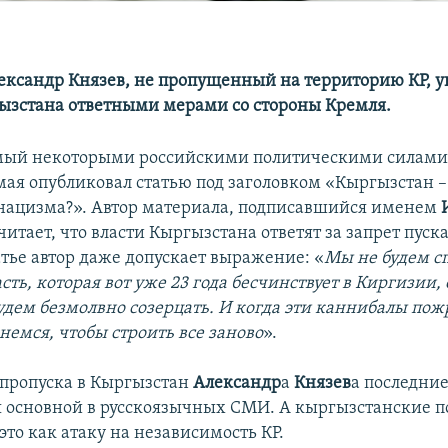
ександр Князев, не пропущенный на территорию КР, у
ызстана ответными мерами со стороны Кремля.
мый некоторыми российскими политическими силами
мая опубликовал статью под заголовком «Кыргызстан –
нацизма?». Автор материала, подписавшийся именем
считает, что власти Кыргызстана ответят за запрет пуска
атье автор даже допускает выражение: «
Мы не будем с
асть, которая вот уже 23 года бесчинствует в Киргизии,
удем безмолвно созерцать. И когда эти каннибалы пож
немся, чтобы строить все заново
».
 пропуска в Кыргызстан
Александр
а
Князев
а последни
я основной в русскоязычных СМИ. А кыргызстанские 
то как атаку на независимость КР.