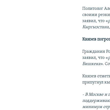
Политолог Ал
своими резки
заявил, что «
Кыргызстана, 
Князев погро
Гражданин Рос
заявил, что «
Бишкека
». С
Князев отмет
припугнул кы
- В Москве и 
поддерживают
минимум отра