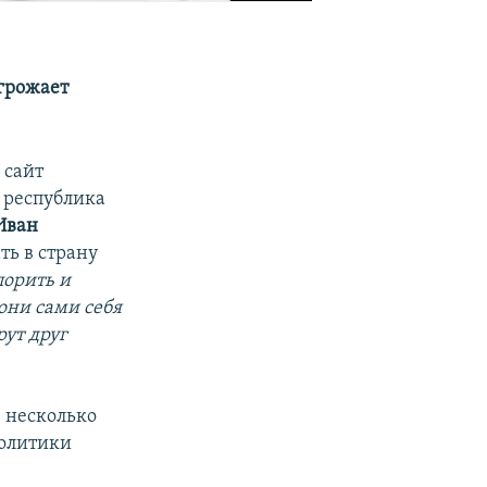
грожает
 сайт
 республика
Иван
ть в страну
порить и
 они сами себя
рут друг
е несколько
политики