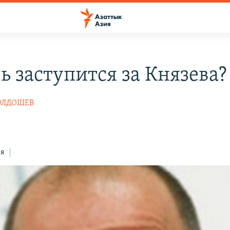
ь заступится за Князева?
ЖОЛДОШЕВ
4
ся