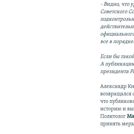
- Видно, что 
Советского С
подконтрольн
действительн
официального 
все в порядке
Если бы такой
А публикацию
президента Р
Александр Кн
возвращался с
что публиков
историю и вы
Политолог
Ма
принять меры