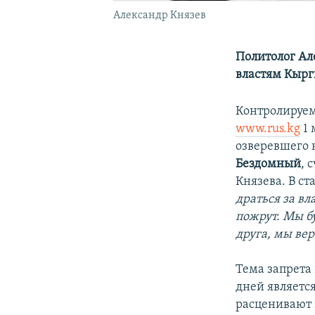
Александр Князев
Политолог Ал
властям Кырг
Контролируе
www.rus.kg
1 
озверевшего 
Бездомный
, 
Князева. В ст
драться за вл
пожрут. Мы б
друга, мы вер
Тема запрета
дней являетс
расценивают э