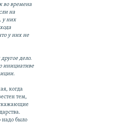
к во времена
сли на
 у них
хода
то у них не
другое дело.
по инициативе
зиции.
ая, когда
вестен тем,
искажающие
дарства.
о надо было