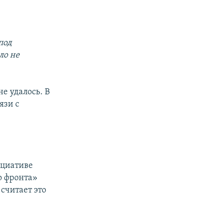
под
ло не
е удалось. В
язи с
ициативе
о фронта»
считает это