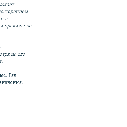
кажает
ностороннем
о за
и правильное
в
тря на его
я.
ые. Ряд
 значения.