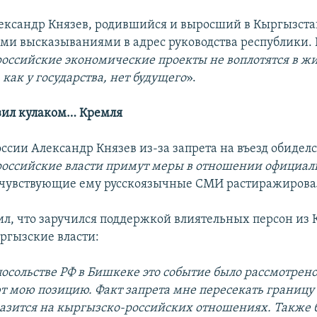
ександр Князев, родившийся и выросший в Кыргызста
ми высказываниями в адрес руководства республики. 
российские экономические проекты не воплотятся в жиз
как у государства, нет будущего
».
зил кулаком… Кремля
сии Александр Князев из-за запрета на въезд обиделс
российские власти примут меры в отношении официал
очувствующие ему русскоязычные СМИ растиражировал
ил, что заручился поддержкой влиятельных персон из 
ргызские власти:
посольстве РФ в Бишкеке это событие было рассмотрено
 мою позицию. Факт запрета мне пересекать границу
зится на кыргызско-российских отношениях. Также 