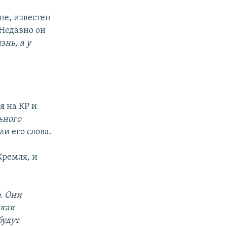
не, известен
Недавно он
нь, а у
я на КР и
ьного
и его слова.
Кремля, и
. Они
 как
будут