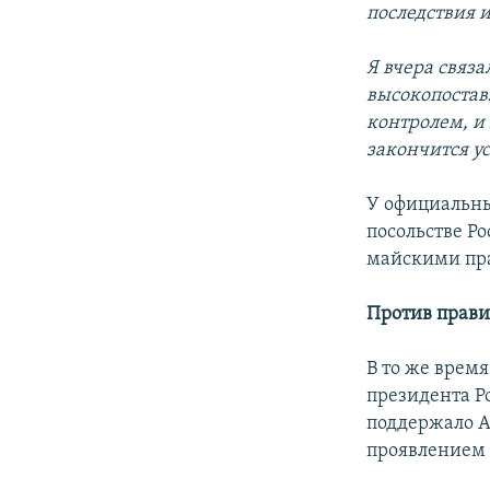
последствия 
Я вчера связа
высокопостав
контролем, и
закончится у
У официальны
посольстве Р
майскими пра
Против прави
В то же врем
президента Р
поддержало А
проявлением