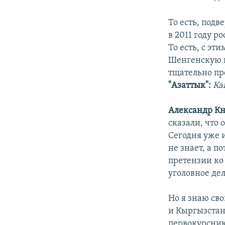
То есть, под
в 2011 году р
То есть, с эт
Шенгенскую ви
тщательно пр
"Азаттык":
Ка
Александр Кн
сказали, что 
Сегодня уже 
не знает, а п
претензии ко 
уголовное де
Но я знаю св
и Кыргызстана
первокурсник