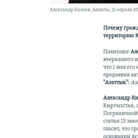
Александр Князев, Алматы, 21 апреля 20
Почему гражд
территорию 
Политолог
Ал
вчерашнего и
что 1 мая его
предъявив ак
"Азаттык":
Ал
Александр Кн
Кыргызстан, 
Пограничной 
статьи 13 зак
гласит, что 
основании д