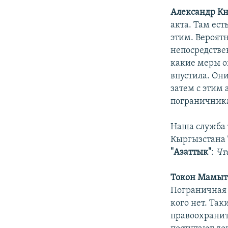
Александр Кн
акта. Там ес
этим. Вероятн
непосредствен
какие меры о
впустила. Он
затем с этим 
пограничника
Наша служба 
Кыргызстана
"Азаттык"
:
Чт
Токон Мамыт
Пограничная 
кого нет. Та
правоохранит