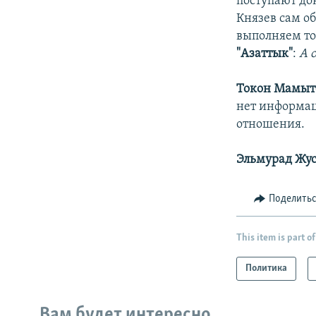
поступают до
Князев сам о
выполняем то
"Азаттык"
:
А 
Токон Мамыт
нет информац
отношения.
Эльмурад Жус
Поделить
This item is part of
Политика
Вам будет интересно