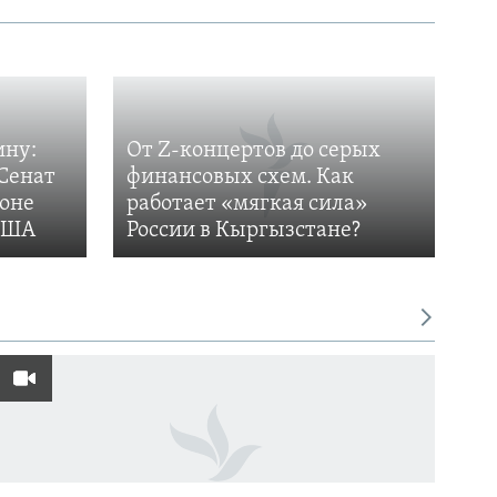
ину:
От Z-концертов до серых
Сенат
финансовых схем. Как
фоне
работает «мягкая сила»
 США
России в Кыргызстане?