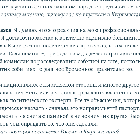
потом в установленном законом порядке предъявить мн
 вашему мнению, почему вас не впустили в Кыргызста
язев
: Я думаю, что это реакция на мою профессионал
. Я достаточно жестко и критично оцениваю большинс
 в Кыргызстане политических процессов, в том числе
х. Если помните, три года назад я демонстративно по
 комиссии по расследованию событий на юге, посколь
этих событиях тогдашнее Временное правительство.
 национализм с кыргызской стороны и многое другое.
наказания меня или реакция кыргызских властей на м
как политического эксперта. Все те объяснения, котор
дически назвать - сначала это неправильный паспорт, 
лименты - я считаю паникой в чиновничьих кругах Кыр
рь чем оправдать то, что они сделали.
кая позиция посольства России в Кыргызстане?