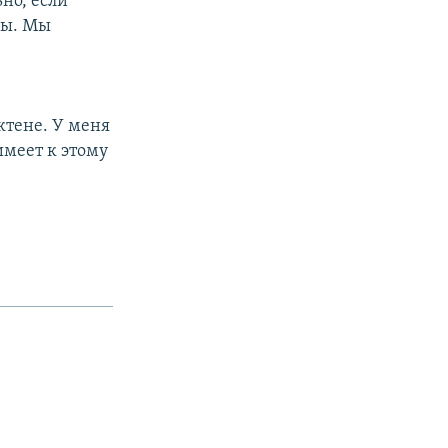
но, если
ны. Мы
актене. У меня
имеет к этому