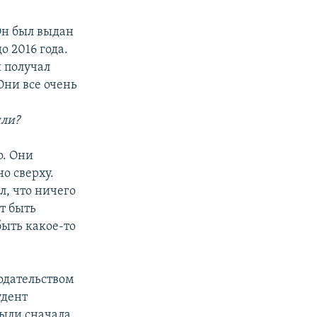
Он был выдан
о 2016 года.
я получал
 Они все очень
или?
о. Они
о сверху.
, что ничего
ут быть
быть какое-то
одательством
удент
были сначала