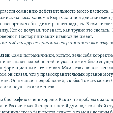
вергается сомнению действительность моего паспорта. 
оссийским посольством в Кыргызстане и действителен д
им паспортом я объездил стран пятнадцать. В том числе 
зу. Кто ее получал, тот знает, как трудно это сделать.
оверяют. Паспорт никаких изъянов не имеет.
кие-нибудь другие причины пограничники вам озвуч
язев
: Сами пограничники, кстати, вели себя корректн
они не знают подробностей, и указание им было спущен
информационным агентствам Мамытов сначала заявлял
отом он сказал, что у правоохранительных органов мог
мне. Он не знает подробностей, якобы. То есть может 
ло или неуплата алиментов.
ою биографию очень хорошо. Каких-то проблем с закон
, и России с моей стороны нет. Я думаю, что любой ст
 юридического факультета скажет, что меня должны 