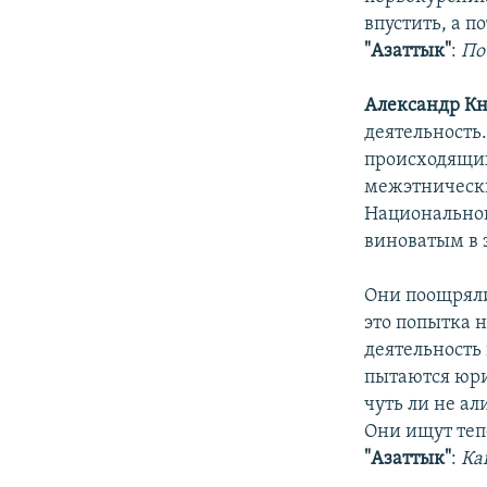
впустить, а 
"Азаттык"
:
По
Александр Кн
деятельность
происходящих
межэтнически
Национальной
виноватым в 
Они поощряли
это попытка 
деятельность 
пытаются юри
чуть ли не а
Они ищут тепе
"Азаттык"
:
Ка