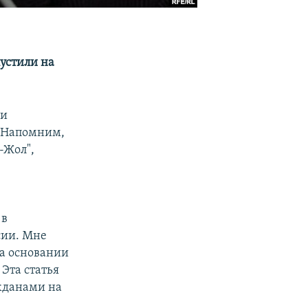
устили на
ми
. Напомним,
-Жол",
 в
сии. Мне
на основании
 Эта статья
ажданами на