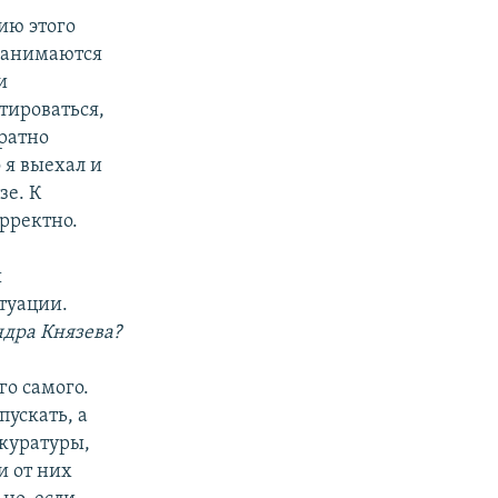
пию этого
 занимаются
и
тироваться,
ратно
 я выехал и
зе. К
рректно.
ы
туации.
ндра Князева?
го самого.
ускать, а
куратуры,
и от них