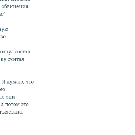
е обвинения.
н?
ьную
тво
кинул состав
ку считал
 Я думаю, что
ою
ые они
а потом это
гызстана.