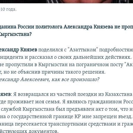
10 года.
анина России политолога Александра Князева не проп
Кыргызстана?
ександр Князев
поделился с "Азаттыком" подробностя
нцидента и рассказал о своих дальнейших действиях
 не пропустили в Кыргызстан на пограничном посту "Ак
т, но не объяснив причины такого решения.
ександр Алексеевич, как все произошло?
язев
:
Я возвращался из частной поездки из Казахстана
где проживает моя семья. Я являюсь гражданином Рос
службой Кыргызстана был предъявлен акт о том, что 
она о государственной границе КР мне запрещен въезд.
граница пересекается транспортными средствами и гр
ействующих документов.