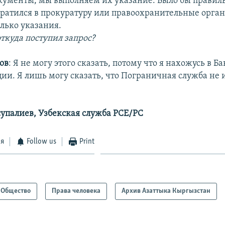
кументы, мы выполняем их указание. Было бы правиль
братился в прокуратуру или правоохранительные орга
лько указания.
откуда поступил запрос?
ов
:
Я не могу этого сказать, потому что я нахожусь в Б
ии. Я лишь могу сказать, что Пограничная служба не 
упалиев, Узбекская служба РСЕ/РС
ся
Follow us
Print
Общество
Права человека
Архив Азаттыка Кыргызстан