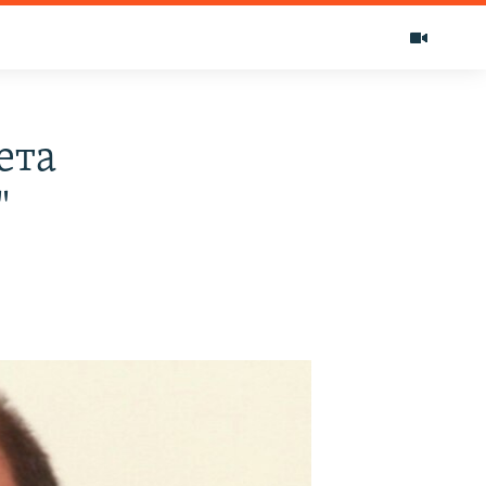
ета
"