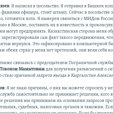
язев
: Я написал в посольство. Я отправил в Бишкек ко
ть фамилия офицера, стоит штамп. Сейчас в посольстве
о, готовится нота. Я намерен связаться с МИДом Росси
но в Москве, поставить их в известность и проконсуль
ни могут предпринять. Казахстанская сторона меня об
и зарегистрировали сам факт такого передвижения, что
актом вернулся. Это зафиксировано в компьютерной ба
м обеих стран у меня нет претензий, они вели себя ко
также связалась с председателем Пограничной служб
Токоном Мамытовым
для получения разъяснений о си
о стало причиной запрета въезда в Кыргызстан Алекса
ов
: Я не знаю причины, о них вы можете спросить у не
служба самостоятельно не принимает решения, кого вп
кие решения мы принимаем на основании запросов про
ельных, судебных, налоговых органов и таможни. Есл