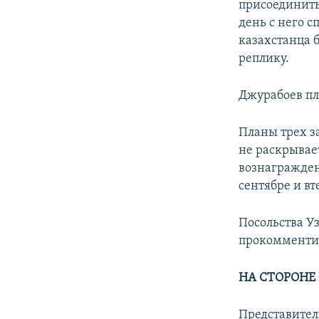
присоединитьс
день с него с
казахстанца 
реплику.
Джурабоев пл
Планы трех з
не раскрывае
вознагражден
сентябре и вт
Посольства У
прокомментир
НА СТОРОНЕ
Представител