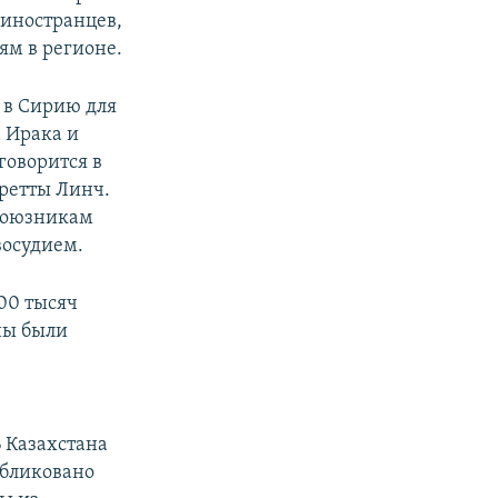
 иностранцев,
ям в регионе.
я в Сирию для
а Ирака и
говорится в
ретты Линч.
 союзникам
восудием.
200 тысяч
ны были
 Казахстана
убликовано