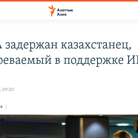
 задержан казахстанец,
реваемый в поддержке И
Н
, 09:20
ся