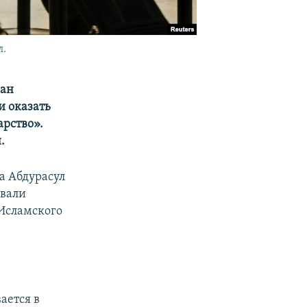
л.
ран
и оказать
рство».
.
а Абдурасул
овали
«Исламского
ается в