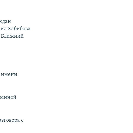
ждан
нил Хабибова
а Ближний
у имени
тренней
зговора с