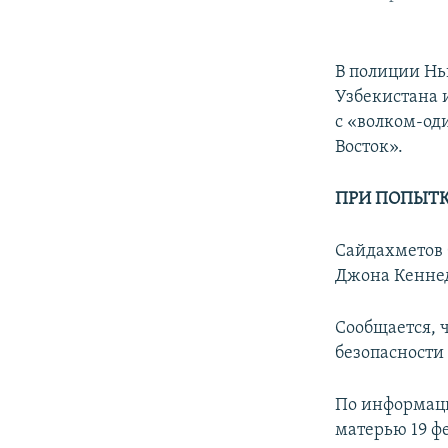
В полиции Н
Узбекистана 
с «волком-од
Восток».
ПРИ ПОПЫТК
Сайдахметов 
Джона Кеннед
Сообщается, 
безопасности
По информаци
матерью 19 фе