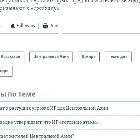
деороликов, герои которых, предположительно выходц
призывают к «джихаду».
ся
Follow us
Print
Казахстан
Центральная Азия
В мире
Темы дня
мире
ы по теме
ят о растущих угрозах ИГ для Центральной Азии
зведке утверждают, что ИГ «готовило атаки»
кает жителей Центральной Азии?