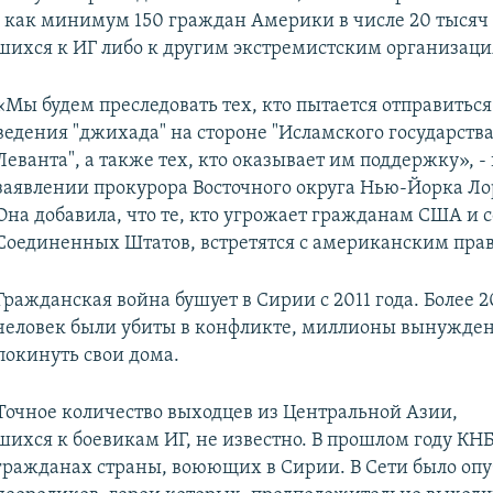
ь как минимум 150 граждан Америки в числе 20 тысяч
ихся к ИГ либо к другим экстремистским организаци
«Мы будем преследовать тех, кто пытается отправитьс
ведения "джихада" на стороне "Исламского государств
Леванта", а также тех, кто оказывает им поддержку», - 
заявлении прокурора Восточного округа Нью-Йорка Ло
Она добавила, что те, кто угрожает гражданам США и
Соединенных Штатов, встретятся с американским пра
Гражданская война бушует в Сирии с 2011 года. Более 
человек были убиты в конфликте, миллионы вынужде
покинуть свои дома.
Точное количество выходцев из Центральной Азии,
ихся к боевикам ИГ, не известно. В прошлом году КНБ
 гражданах страны, воюющих в Сирии. В Сети было оп