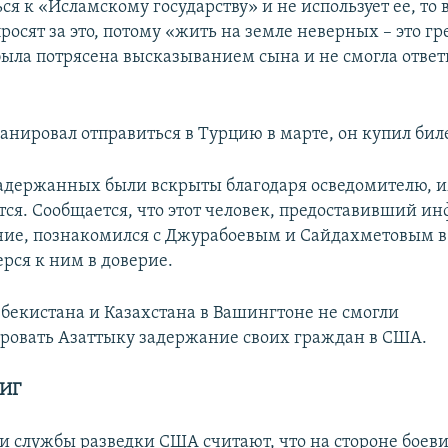
я к «Исламскому государству» и не использует ее, то
просят за это, потому «жить на земле неверных – это гр
была потрясена высказыванием сына и не смогла ответи
анировал отправиться в Турцию в марте, он купил биле
адержанных были вскрыты благодаря осведомителю, и
тся. Сообщается, что этот человек, предоставивший и
ие, познакомился с Джурабоевым и Сайдахметовым в
ерся к ним в доверие.
збекистана и Казахстана в Вашингтоне не смогли
овать Азаттыку задержание своих граждан в США.
 ИГ
и службы разведки США считают, что на стороне боев