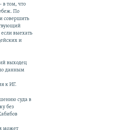
 в том, что
рубеж. По
ти совершить
ствующий
 если выехать
цейских и
ий выходец
 по данным
я к ИГ.
шению суда в
жу без
Хабибов
а
м может