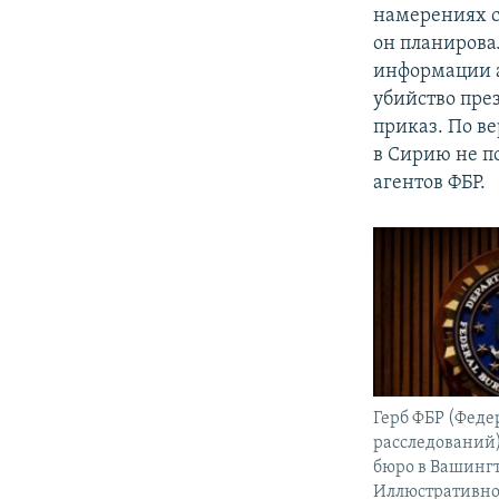
намерениях со
он планировал
информации а
убийство пре
приказ. По в
в Сирию не п
агентов ФБР.
Герб ФБР (Феде
расследований
бюро в Вашингт
Иллюстративное