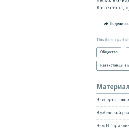
несколько ви
Казахстана, 
Поделить
This item is part of
Общество
Казахстанцы в 
Материал
Эксперты говор
В узбекской ра
Чем ИГ привле