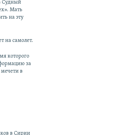
 в Судный
ех». Мать
ть на эту
т на самолет.
мя которого
нформацию за
 мечети в
иков в Сирии