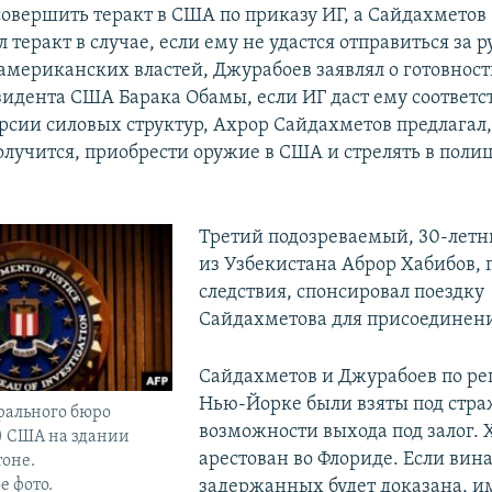
вершить теракт в США по приказу ИГ, а Сайдахметов -
 теракт в случае, если ему не удастся отправиться за 
мериканских властей, Джурабоев заявлял о готовнос
зидента США Барака Обамы, если ИГ даст ему соответ
ерсии силовых структур, Ахрор Сайдахметов предлагал,
олучится, приобрести оружие в США и стрелять в поли
Третий подозреваемый, 30-летн
из Узбекистана Аброр Хабибов,
следствия, спонсировал поездку
Сайдахметова для присоединени
Сайдахметов и Джурабоев по ре
Нью-Йорке были взяты под стра
рального бюро
возможности выхода под залог. 
) США на здании
арестован во Флориде. Если вин
оне.
 фото.
задержанных будет доказана, и