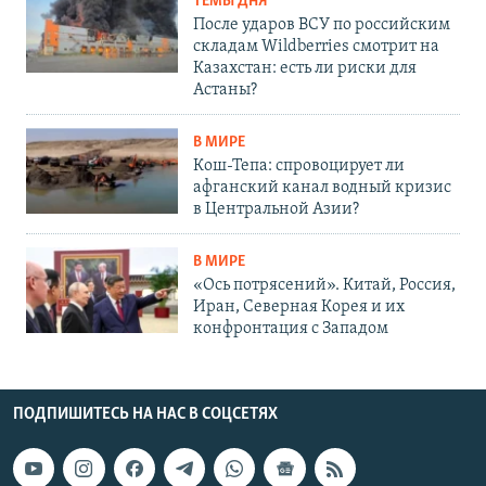
ТЕМЫ ДНЯ
После ударов ВСУ по российским
складам Wildberries смотрит на
Казахстан: есть ли риски для
Астаны?
В МИРЕ
Кош-Тепа: спровоцирует ли
афганский канал водный кризис
в Центральной Азии?
В МИРЕ
«Ось потрясений». Китай, Россия,
Иран, Северная Корея и их
конфронтация с Западом
ПОДПИШИТЕСЬ НА НАС В СОЦСЕТЯХ