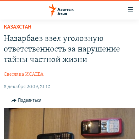
Доступность
ссылок
Вернуться
КАЗАХСТАН
к
ЦЕНТРАЛЬНАЯ АЗИЯ
Назарбаев ввел уголовную
основному
НОВОСТИ
КАЗАХСТАН
содержанию
ответственность за нарушение
ВОЙНА В УКРАИНЕ
Вернутся
КЫРГЫЗСТАН
тайны частной жизни
к
НА ДРУГИХ ЯЗЫКАХ
УЗБЕКИСТАН
главной
Светлана ИСАЕВА
ТАДЖИКИСТАН
ҚАЗАҚША
навигации
ПОДПИШИТЕСЬ НА НАС В СОЦСЕТЯХ
Вернутся
8 декабря 2009, 21:10
КЫРГЫЗЧА
к
ЎЗБЕКЧА
Поделиться
поиску
ТОҶИКӢ
Все сайты РСЕ/РС
TÜRKMENÇE