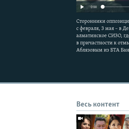
0:00
Сторонники оппозици
с февраля, 3 мая – в 
алматинское СИЗО, гд
в причастности к от
Аблязовым из БТА Бан
Весь контент