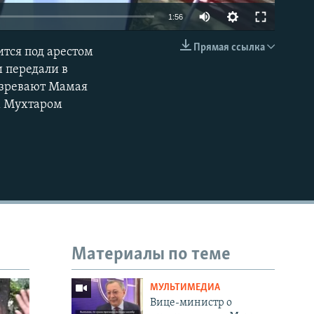
1:56
Прямая ссылка
тся под арестом
EMBED
и передали в
дозревают Мамая
м Мухтаром
Материалы по теме
МУЛЬТИМЕДИА
Вице-министр о