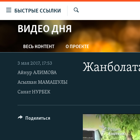
Доступность
БЫСТРЫЕ ССЫЛКИ
ссылок
Искать
Вернуться
ВИДЕО ДНЯ
ЦЕНТРАЛЬНАЯ АЗИЯ
к
НОВОСТИ
КАЗАХСТАН
основному
ВЕСЬ КОНТЕНТ
О ПРОЕКТЕ
содержанию
ВОЙНА В УКРАИНЕ
КЫРГЫЗСТАН
Вернутся
НА ДРУГИХ ЯЗЫКАХ
УЗБЕКИСТАН
к
3 мая 2017, 17:53
Жанболата
главной
Айнур АЛИМОВА
ТАДЖИКИСТАН
ҚАЗАҚША
навигации
Асылхан МАМАШУЛЫ
КЫРГЫЗЧА
Вернутся
Санат НУРБЕК
к
ЎЗБЕКЧА
поиску
ТОҶИКӢ
TÜRKMENÇE
Поделиться