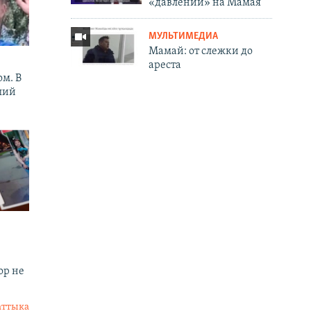
«давлении» на Мамая
МУЛЬТИМЕДИА
Мамай: от слежки до
ареста
м. В
ший
ор не
аттыка