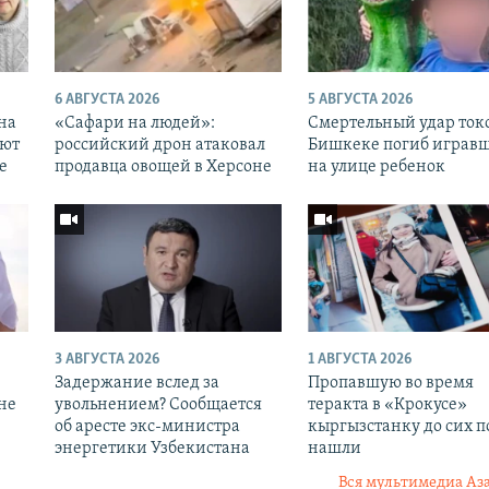
6 АВГУСТА 2026
5 АВГУСТА 2026
 на
«Cафари на людей»:
Смертельный удар токо
уют
российский дрон атаковал
Бишкеке погиб играв
е
продавца овощей в Херсоне
на улице ребенок
3 АВГУСТА 2026
1 АВГУСТА 2026
Задержание вслед за
Пропавшую во время
 не
увольнением? Сообщается
теракта в «Крокусе»
об аресте экс-министра
кыргызстанку до сих п
энергетики Узбекистана
нашли
Вся мультимедиа Аз