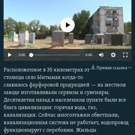
No media source currently available
Auto
0:00
6:08
240p
Прямая ссылка
Расположенное в 35 километрах от
360p
столицы село Ынтымак когда-то
славилось фарфоровой продукцией — на местном
480p
Auto
240p
360p
480p
заводе изготавливали сервизы и сувениры.
720p
Десятилетия назад в населенном пункте были все
720p
1080p
1080p
блага цивилизации: горячая вода, газ,
канализация. Сейчас многоэтажки обветшали,
канализационная система не работает, водопровод
функционирует с перебоями. Жильцы