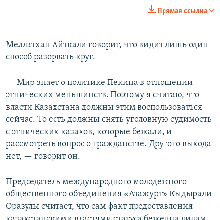
240p
Прямая ссылка
360p
Auto
240p
360p
480p
480p
Меллатхан Айткали говорит, что видит лишь один
способ разорвать круг.
720p
720p
1080p
1080p
— Мир знает о политике Пекина в отношении
этнических меньшинств. Поэтому я считаю, что
власти Казахстана должны этим воспользоваться
сейчас. То есть должны снять уголовную судимость
с этнических казахов, которые бежали, и
рассмотреть вопрос о гражданстве. Другого выхода
нет, — говорит он.
Председатель международного молодежного
общественного объединения «Атажурт» Кыдырали
Оразулы считает, что сам факт предоставления
казахстанскими властями статуса беженца лицам,