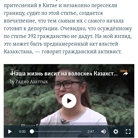
притеснений в Китае и незаконно пересекли
границу, судят по этой статье, создается
впечатление, что тем самым их с самого начала
готовят к депортации. Очевидно, что осуждённому
по статье 392 гражданство не дадут. На мой взгляд,
это может быть преднамеренный акт властей
Казахстана, — говорит гражданский активист.
«Наша жизнь висит на волоске». Казахстан отказал беженцам из Синьцзяна в гражданстве
by
Радио Азаттык
No media source currently available
Auto
0:00
2:47