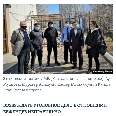
Этнические казахи у МВД Казахстана (слева направо): Аут
Мухибек, Мурагер Алимулы, Кастер Мусаханулы и Кайша
Акан (первая справа)
ВОЗБУЖДАТЬ УГОЛОВНОЕ ДЕЛО В ОТНОШЕНИИ
БЕЖЕНЦЕВ НЕПРАВИЛЬНО