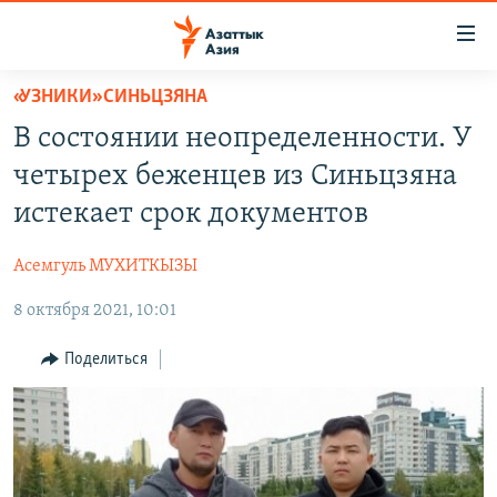
Доступность
ссылок
Вернуться
«УЗНИКИ» СИНЬЦЗЯНА
к
ЦЕНТРАЛЬНАЯ АЗИЯ
В состоянии неопределенности. У
основному
НОВОСТИ
КАЗАХСТАН
содержанию
четырех беженцев из Синьцзяна
ВОЙНА В УКРАИНЕ
Вернутся
КЫРГЫЗСТАН
истекает срок документов
к
НА ДРУГИХ ЯЗЫКАХ
УЗБЕКИСТАН
главной
Асемгуль МУХИТКЫЗЫ
ТАДЖИКИСТАН
ҚАЗАҚША
навигации
ПОДПИШИТЕСЬ НА НАС В СОЦСЕТЯХ
Вернутся
8 октября 2021, 10:01
КЫРГЫЗЧА
к
ЎЗБЕКЧА
Поделиться
поиску
ТОҶИКӢ
Все сайты РСЕ/РС
TÜRKMENÇE