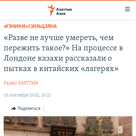
Доступность
ссылок
Вернуться
«УЗНИКИ» СИНЬЦЗЯНА
к
ЦЕНТРАЛЬНАЯ АЗИЯ
«Разве не лучше умереть, чем
основному
НОВОСТИ
КАЗАХСТАН
содержанию
пережить такое?» На процессе в
ВОЙНА В УКРАИНЕ
Вернутся
КЫРГЫЗСТАН
Лондоне казахи рассказали о
к
НА ДРУГИХ ЯЗЫКАХ
УЗБЕКИСТАН
пытках в китайских «лагерях»
главной
ТАДЖИКИСТАН
ҚАЗАҚША
навигации
ПОДПИШИТЕСЬ НА НАС В СОЦСЕТЯХ
Радио АЗАТТЫК
Вернутся
КЫРГЫЗЧА
к
13 сентября 2021, 15:21
ЎЗБЕКЧА
поиску
Поделиться
ТОҶИКӢ
Все сайты РСЕ/РС
TÜRKMENÇE