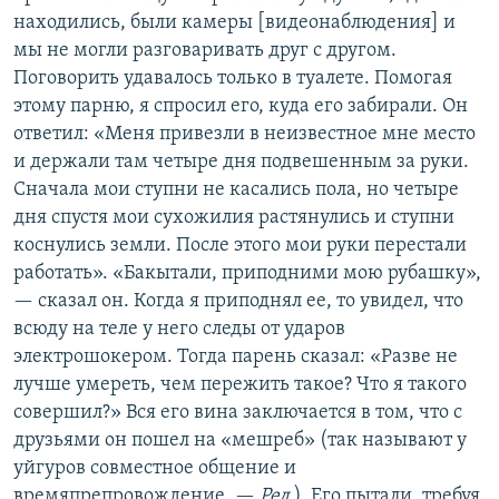
находились, были камеры [видеонаблюдения] и
мы не могли разговаривать друг с другом.
Поговорить удавалось только в туалете. Помогая
этому парню, я спросил его, куда его забирали. Он
ответил: «Меня привезли в неизвестное мне место
и держали там четыре дня подвешенным за руки.
Сначала мои ступни не касались пола, но четыре
дня спустя мои сухожилия растянулись и ступни
коснулись земли. После этого мои руки перестали
работать». «Бакытали, приподними мою рубашку»,
— сказал он. Когда я приподнял ее, то увидел, что
всюду на теле у него следы от ударов
электрошокером. Тогда парень сказал: «Разве не
лучше умереть, чем пережить такое? Что я такого
совершил?» Вся его вина заключается в том, что с
друзьями он пошел на «мешреб» (так называют у
уйгуров совместное общение и
времяпрепровождение. —
Ред
.). Его пытали, требуя