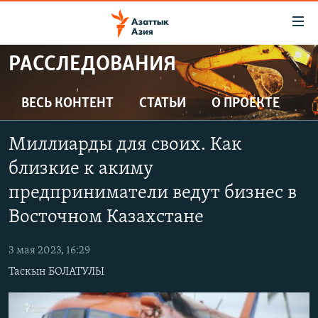
Доступность
ссылок
Вернуться
РАССЛЕДОВАНИЯ
к
ЦЕНТРАЛЬНАЯ АЗИЯ
основному
НОВОСТИ
КАЗАХСТАН
ВЕСЬ КОНТЕНТ
СТАТЬИ
О ПРОЕКТЕ
содержанию
ВОЙНА В УКРАИНЕ
Вернутся
КЫРГЫЗСТАН
Миллиарды для своих. Как
к
НА ДРУГИХ ЯЗЫКАХ
УЗБЕКИСТАН
главной
близкие к акиму
ТАДЖИКИСТАН
ҚАЗАҚША
навигации
предприниматели ведут бизнес в
ПОДПИШИТЕСЬ НА НАС В СОЦСЕТЯХ
Вернутся
КЫРГЫЗЧА
Восточном Казахстане
к
ЎЗБЕКЧА
поиску
3 мая 2023, 16:29
ТОҶИКӢ
Все сайты РСЕ/РС
Таскын БОЛАТУЛЫ
TÜRKMENÇE