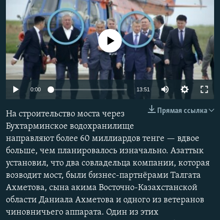
No media source currently available
Auto
0:00
13:51
240p
Прямая ссылка
На строительство моста через
360p
Бухтарминское водохранилище
направляют более 60 миллиардов тенге — вдвое
480p
Auto
240p
360p
480p
больше, чем планировалось изначально. Азаттык
720p
установил, что два совладельца компании, которая
720p
1080p
1080p
возводит мост, были бизнес-партнёрами Талгата
Ахметова, сына акима Восточно-Казахстанской
области Даниала Ахметова и одного из ветеранов
чиновничьего аппарата. Один из этих