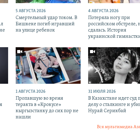
5 АВГУСТА 2026
4 АВГУСТА 2026
Смертельный удар током. В
Потеряла ногу при
ал
Бишкеке погиб игравший
российском обстреле, 
оне
на улице ребенок
сдалась. История
украинской гимнастк
1 АВГУСТА 2026
31 ИЮЛЯ 2026
Пропавшую во время
В Казахстане идет суд 
я
теракта в «Крокусе»
делу о сталкинге и уби
кыргызстанку до сих пор не
Нурай Серикбай
нашли
Вся мультимедиа Аз