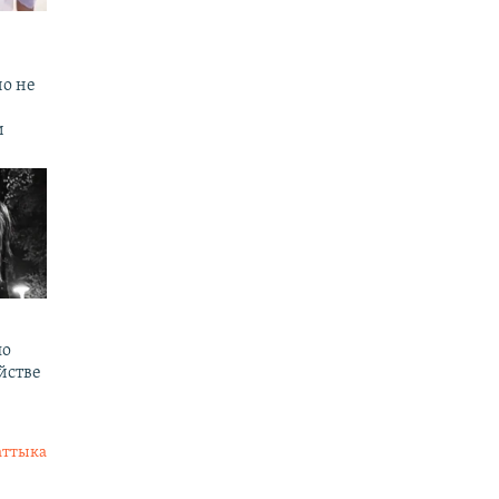
но не
и
по
йстве
аттыка