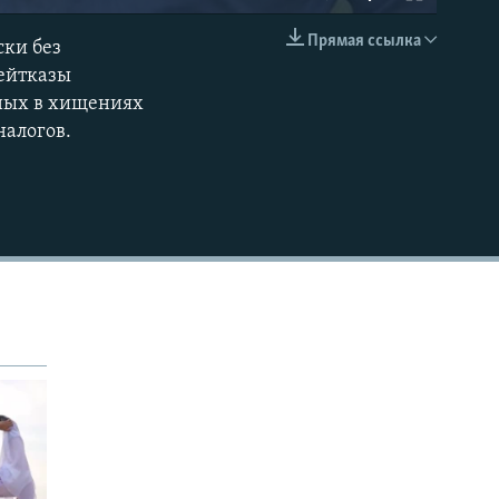
Прямая ссылка
ски без
EMBED
Сейтказы
нных в хищениях
налогов.