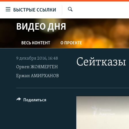
Доступность
БЫСТРЫЕ ССЫЛКИ
ссылок
Искать
Вернуться
ВИДЕО ДНЯ
ЦЕНТРАЛЬНАЯ АЗИЯ
к
НОВОСТИ
КАЗАХСТАН
основному
ВЕСЬ КОНТЕНТ
О ПРОЕКТЕ
содержанию
ВОЙНА В УКРАИНЕ
КЫРГЫЗСТАН
Вернутся
НА ДРУГИХ ЯЗЫКАХ
УЗБЕКИСТАН
к
9 декабря 2016, 16:48
Сейтказы 
главной
Оркен ЖОЯМЕРГЕН
ТАДЖИКИСТАН
ҚАЗАҚША
навигации
Ержан АМИРХАНОВ
КЫРГЫЗЧА
Вернутся
к
ЎЗБЕКЧА
поиску
ТОҶИКӢ
Поделиться
TÜRKMENÇE