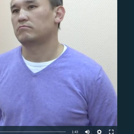
able
1:43