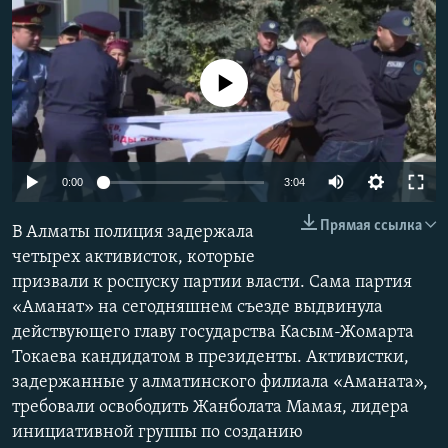
No media source currently available
Auto
0:00
3:04
240p
Прямая ссылка
В Алматы полиция задержала
360p
четырех активисток, которые
призвали к роспуску партии власти. Сама партия
480p
Auto
240p
360p
480p
«Аманат» на сегодняшнем съезде выдвинула
720p
действующего главу государства Касым-Жомарта
720p
1080p
1080p
Токаева кандидатом в президенты. Активистки,
задержанные у алматинского филиала «Аманата»,
требовали освободить Жанболата Мамая, лидера
инициативной группы по созданию