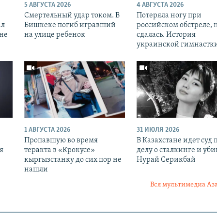
5 АВГУСТА 2026
4 АВГУСТА 2026
Смертельный удар током. В
Потеряла ногу при
ал
Бишкеке погиб игравший
российском обстреле, 
оне
на улице ребенок
сдалась. История
украинской гимнастк
1 АВГУСТА 2026
31 ИЮЛЯ 2026
Пропавшую во время
В Казахстане идет суд 
я
теракта в «Крокусе»
делу о сталкинге и уби
кыргызстанку до сих пор не
Нурай Серикбай
нашли
Вся мультимедиа Аз