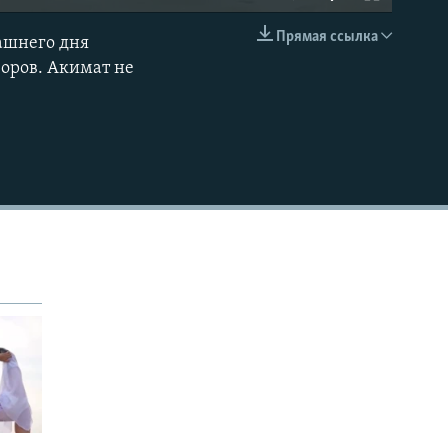
240p
Прямая ссылка
ашнего дня
EMBED
360p
воров. Акимат не
480p
720p
1080p
480p