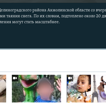
елиноградского района Акмолинской области со вчер
ми таяния снега. По их словам, подтоплено около 20 д
пления могут стать масштабнее.
Auto
240p
360p
720p
1080p