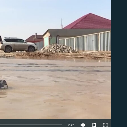
able
Auto
2:42