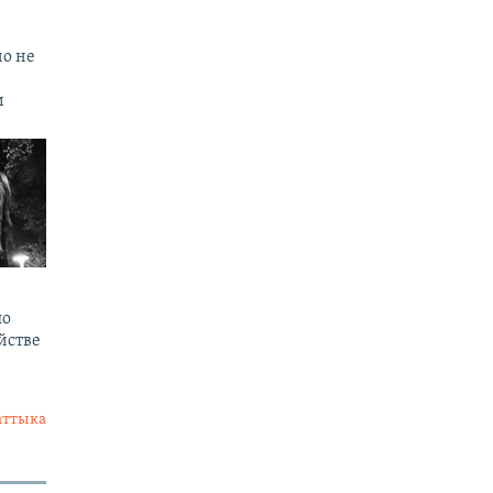
но не
и
по
йстве
аттыка