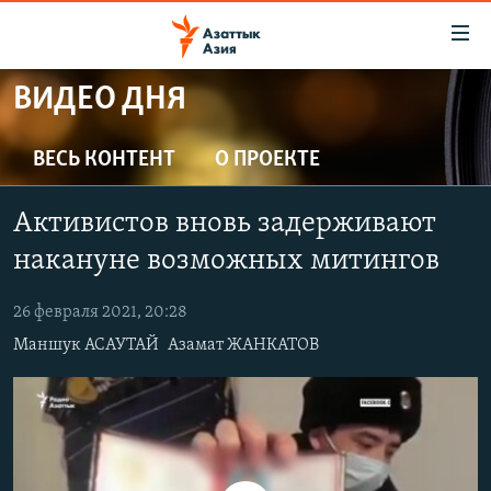
Доступность
ссылок
Вернуться
ВИДЕО ДНЯ
к
ЦЕНТРАЛЬНАЯ АЗИЯ
основному
НОВОСТИ
КАЗАХСТАН
ВЕСЬ КОНТЕНТ
О ПРОЕКТЕ
содержанию
ВОЙНА В УКРАИНЕ
Вернутся
КЫРГЫЗСТАН
Активистов вновь задерживают
к
НА ДРУГИХ ЯЗЫКАХ
УЗБЕКИСТАН
главной
накануне возможных митингов
ТАДЖИКИСТАН
ҚАЗАҚША
навигации
ПОДПИШИТЕСЬ НА НАС В СОЦСЕТЯХ
Вернутся
26 февраля 2021, 20:28
КЫРГЫЗЧА
к
Маншук АСАУТАЙ
Азамат ЖАНКАТОВ
ЎЗБЕКЧА
поиску
ТОҶИКӢ
Все сайты РСЕ/РС
TÜRKMENÇE