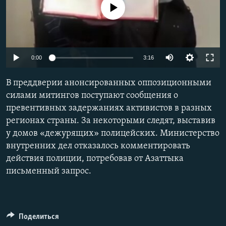
No media source currently available
Auto
0:00
3:16
240p
В преддверии анонсированных оппозиционными
360p
силами митингов поступают сообщения о
превентивных задержаниях активистов в разных
480p
Auto
240p
360p
480p
регионах страны. За некоторыми следят, выставив
720p
у домов «дежурящих» полицейских. Министерство
720p
1080p
1080p
внутренних дел отказалось комментировать
действия полиции, потребовав от Азаттыка
письменный запрос.
Поделиться