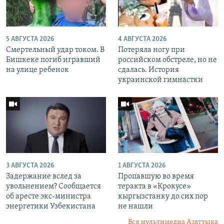
5 АВГУСТА 2026
4 АВГУСТА 2026
Смертельный удар током. В
Потеряла ногу при
Бишкеке погиб игравший
российском обстреле, но не
на улице ребенок
сдалась. История
украинской гимнастки
3 АВГУСТА 2026
1 АВГУСТА 2026
Задержание вслед за
Пропавшую во время
увольнением? Сообщается
теракта в «Крокусе»
об аресте экс-министра
кыргызстанку до сих пор
энергетики Узбекистана
не нашли
Вся мультимедиа Азаттыка