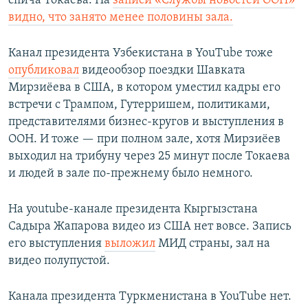
спича Токаева. На
записи «Службы новостей ООН»
видно, что занято менее половины зала.
Канал президента Узбекистана в YouTube тоже
опубликовал
видеообзор поездки Шавката
Мирзиёева в США, в котором уместил кадры его
встречи с Трампом, Гутерришем, политиками,
представителями бизнес-кругов и выступления в
ООН. И тоже — при полном зале, хотя Мирзиёев
выходил на трибуну через 25 минут после Токаева
и людей в зале по-прежнему было немного.
На youtube-канале президента Кыргызстана
Садыра Жапарова видео из США нет вовсе. Запись
его выступления
выложил
МИД страны, зал на
видео полупустой.
Канала президента Туркменистана в YouTube нет.