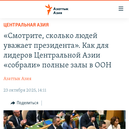
Доступность
ссылок
Вернуться
ЦЕНТРАЛЬНАЯ АЗИЯ
к
ЦЕНТРАЛЬНАЯ АЗИЯ
«Смотрите, сколько людей
основному
НОВОСТИ
КАЗАХСТАН
содержанию
уважает президента». Как для
ВОЙНА В УКРАИНЕ
Вернутся
КЫРГЫЗСТАН
лидеров Центральной Азии
к
НА ДРУГИХ ЯЗЫКАХ
УЗБЕКИСТАН
«собрали» полные залы в ООН
главной
ТАДЖИКИСТАН
ҚАЗАҚША
навигации
ПОДПИШИТЕСЬ НА НАС В СОЦСЕТЯХ
Азаттык Азия
Вернутся
КЫРГЫЗЧА
к
23 октября 2025, 14:11
ЎЗБЕКЧА
поиску
Поделиться
ТОҶИКӢ
Все сайты РСЕ/РС
TÜRKMENÇE