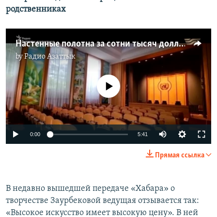
родственниках
Настенные полотна за сотни тысяч долларов. История об одной мастерице и ее влиятельных родственниках
by
Радио Азаттык
No media source currently available
Auto
0:00
5:41
240p
Прямая ссылка
360p
Auto
240p
360p
480p
480p
В недавно вышедшей передаче «Хабара» о
творчестве Заурбековой ведущая отзывается так:
720p
720p
1080p
«Высокое искусство имеет высокую цену». В ней
1080p