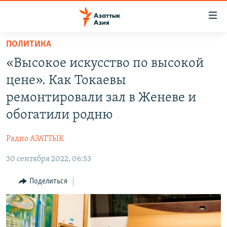
Доступность
ссылок
Вернуться
ПОЛИТИКА
к
ЦЕНТРАЛЬНАЯ АЗИЯ
«Высокое искусство по высокой
основному
НОВОСТИ
КАЗАХСТАН
содержанию
цене». Как Токаевы
ВОЙНА В УКРАИНЕ
Вернутся
КЫРГЫЗСТАН
ремонтировали зал в Женеве и
к
НА ДРУГИХ ЯЗЫКАХ
УЗБЕКИСТАН
обогатили родню
главной
ТАДЖИКИСТАН
ҚАЗАҚША
навигации
ПОДПИШИТЕСЬ НА НАС В СОЦСЕТЯХ
Радио АЗАТТЫК
Вернутся
КЫРГЫЗЧА
к
30 сентября 2022, 06:53
ЎЗБЕКЧА
поиску
Поделиться
ТОҶИКӢ
Все сайты РСЕ/РС
TÜRKMENÇE