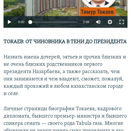
Auto
0:00
2:08
240p
ТОКАЕВ: ОТ ЧИНОВНИКА В ТЕНИ ДО ПРЕЗИДЕНТА
360p
Auto
240p
360p
480p
480p
Назвать имена дочерей, зятьев и прочих близких и
720p
не очень близких родственников первого
720p
1080p
президента Назарбаева, а также рассказать, чем
1080p
они занимаются и чем владеют, сможет, пожалуй,
каждый прохожий в любом казахстанском городе
и селе.
Личные страницы биографии Токаева, кадрового
дипломата, бывшего премьер-министра и бывшего
спикера сената — своего рода Tabula rasa. Многие
обыватели не знают имена сына президента и его