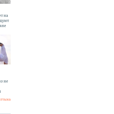
ет на
едуют
тане
но не
и
аттыка