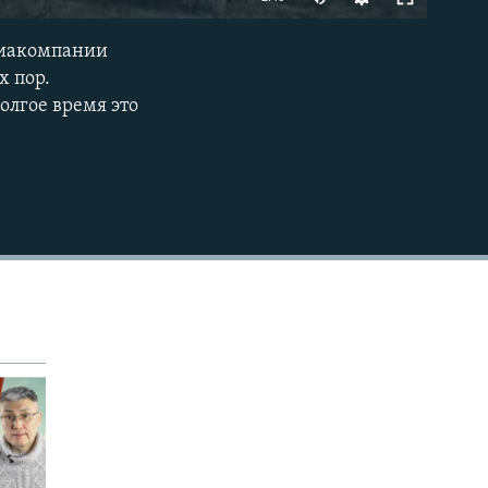
240p
авиакомпании
EMBED
360p
х пор.
олгое время это
480p
720p
1080p
480p