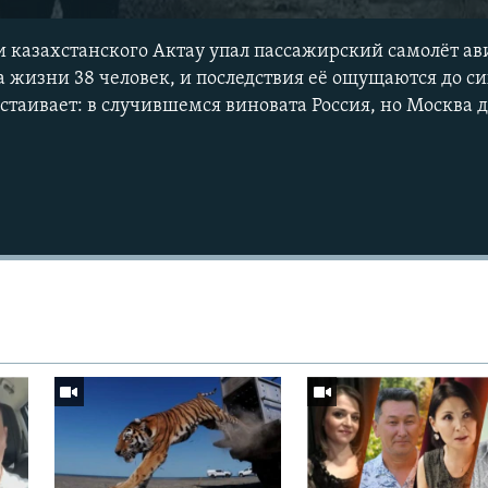
зи казахстанского Актау упал пассажирский самолёт 
 жизни 38 человек, и последствия её ощущаются до си
таивает: в случившемся виновата Россия, но Москва д
Auto
240p
360p
720p
1080p