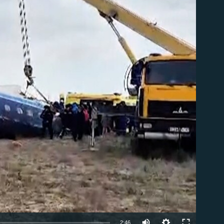
able
Auto
2:46