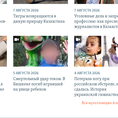
7 АВГУСТА 2026
7 АВГУСТА 2026
Тигры возвращаются в
Уголовные дела и запр
ров-
дикую природу Казахстана
профессию: как пресл
журналистов в Казахс
5 АВГУСТА 2026
4 АВГУСТА 2026
Смертельный удар током. В
Потеряла ногу при
ал
Бишкеке погиб игравший
российском обстреле, 
оне
на улице ребенок
сдалась. История
украинской гимнастк
Вся мультимедиа Аз