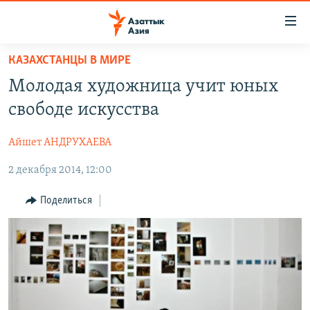
Доступность
ссылок
Вернуться
КАЗАХСТАНЦЫ В МИРЕ
к
ЦЕНТРАЛЬНАЯ АЗИЯ
Молодая художница учит юных
основному
НОВОСТИ
КАЗАХСТАН
содержанию
свободе искусства
ВОЙНА В УКРАИНЕ
Вернутся
КЫРГЫЗСТАН
к
Айшет АНДРУХАЕВА
НА ДРУГИХ ЯЗЫКАХ
УЗБЕКИСТАН
главной
2 декабря 2014, 12:00
ТАДЖИКИСТАН
ҚАЗАҚША
навигации
ПОДПИШИТЕСЬ НА НАС В СОЦСЕТЯХ
Вернутся
КЫРГЫЗЧА
Поделиться
к
ЎЗБЕКЧА
поиску
ТОҶИКӢ
Все сайты РСЕ/РС
TÜRKMENÇE