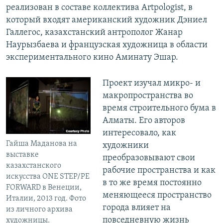
реализован в составе коллектива Artpologist, в
который входят американский художник Дэниел
Галлегос, казахстанский антрополог Жанар
Наурызбаева и французская художница в области
экспериментального кино Аминату Эшар.
Проект изучал микро- и
макропространства во
время строительного бума в
Алматы. Его авторов
интересовало, как
Гайша Маданова на
художники
выставке
преобразовывают свои
казахстанского
рабочие пространства и как
искусства ONE STEP/PE
в то же время постоянно
FORWARD в Венеции,
меняющееся пространство
Италии, 2013 год. Фото
города влияет на
из личного архива
повседневную жизнь
художницы.