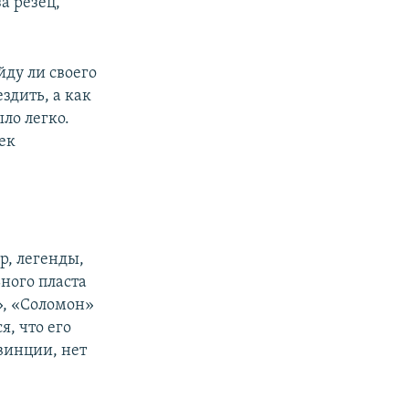
а резец,
йду ли своего
здить, а как
ло легко.
ек
р, легенды,
ьного пласта
», «Соломон»
, что его
овинции, нет