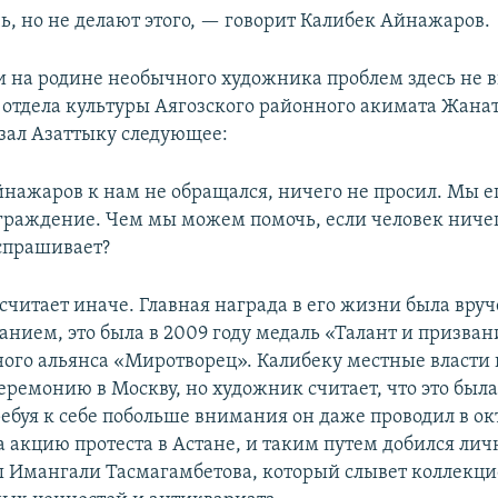
ь, но не делают этого, — говорит Калибек Айнажаров.
 на родине необычного художника проблем здесь не в
 отдела культуры Аягозского районного акимата Жана
зал Азаттыку следующее:
нажаров к нам не обращался, ничего не просил. Мы ег
граждение. Чем мы можем помочь, если человек ниче
 спрашивает?
считает иначе. Главная награда в его жизни была вруч
данием, это была в 2009 году медаль «Талант и призва
го альянса «Миротворец». Калибеку местные власти
еремонию в Москву, но художник считает, что это была
ребуя к себе побольше внимания он даже проводил в ок
а акцию протеста в Астане, и таким путем добился лич
 Имангали Тасмагамбетова, который слывет коллекц