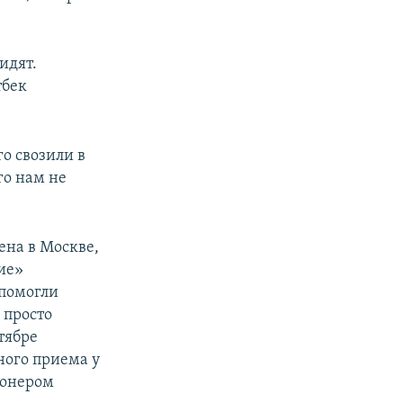
идят.
тбек
о свозили в
го нам не
ена в Москве,
ние»
 помогли
 просто
тябре
ного приема у
ионером