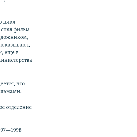
о цикл
я снял фильм
художником,
 показывают,
и, еще в
министерства
еется, что
ильмами.
ое отделение
1997—1998