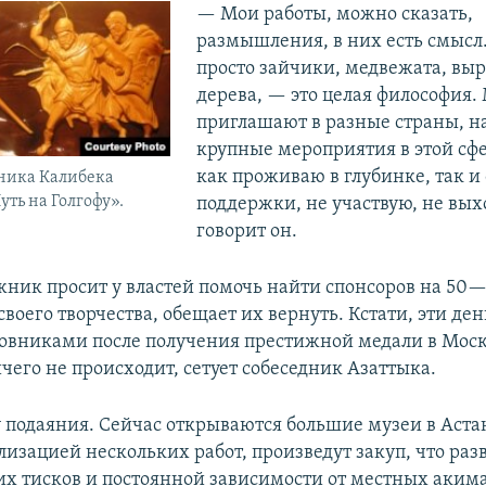
— Мои работы, можно сказать,
размышления, в них есть смысл.
просто зайчики, медвежата, вы
дерева, — это целая философия.
приглашают в разные страны, н
крупные мероприятия в этой сфе
как проживаю в глубинке, так и 
ника Калибека
ть на Голгофу».
поддержки, не участвую, не вых
говорит он.
жник просит у властей помочь найти спонсоров на 50
своего творчества, обещает их вернуть. Кстати, эти де
вниками после получения престижной медали в Москв
чего не происходит, сетует собеседник Азаттыка.
 подаяния. Сейчас открываются большие музеи в Астан
лизацией нескольких работ, произведут закуп, что раз
х тисков и постоянной зависимости от местных акима