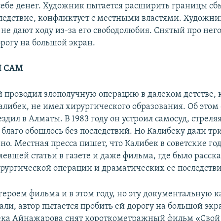
 себе денег. Художник пытается расширить границы сб
следствие, конфликтует с местными властями. Художник
 не дают ходу из-за его свободолюбия. Снятый про нег
орогу на большой экран.
Я САМ
й проводил злополучную операцию в далеком детстве, 
алибек, не имел хирургического образования. Об этом 
ездил в Алматы. В 1983 году он устроил самосуд, стреляя
 благо обошлось без последствий. Но Калибеку дали три
о. Местная пресса пишет, что Калибек в советские го
евшей статьи в газете и даже фильма, где было расска
рургической операции и драматических ее последстви
героем фильма и в этом году, но эту документальную 
али, автор пытается пробить ей дорогу на большой экр
ека Айнажарова снят короткометражный фильм «Свой 