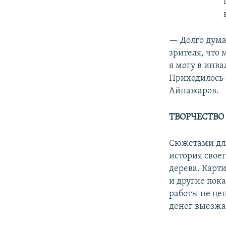
— Долго думал
зрителя, что 
я могу в инва
Приходилось 
Айнажаров.
ТВОРЧЕСТВО
Сюжетами для
история своег
дерева. Карт
и другие пок
работы не цен
денег выезжа