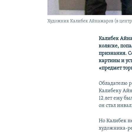
Художник Калибек Айнажаров (в центре
Калибек Айна
коляске, поп
признания. С
картины и ус
«предмет тор
Обладателю р
Калибеку Айна
12 лет ему бы
он стал инвал
Но Калибек не
художника-ре