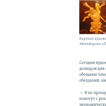
Картина худож
Айнажарова «Пу
Сегодня худо
долларов для 
обещаны чино
обещаний, ни
— Я не прошу
помогут с реа
экономически