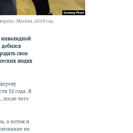
рец». Москва, 2009 год.
в инвалидной
 добился
родать свои
рческих людях
 дереву
ти 52 года. В
, после чего
а, а потом и
ризнание не