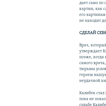
дает само по
картин, как 
его картинам
не находит д
СДЕЛАЙ СЕБ
Врач, которы
утверждает К
позже, когда 
самого врача,
тюрьмы условн
героем нашум
неудачной хи
Калибек стал 
пока не показ
судьбе Калиб