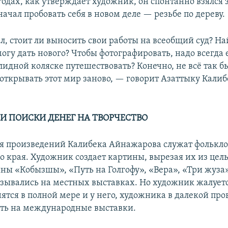
годах, как утверждает художник, он спонтанно взялся з
начал пробовать себя в новом деле — резьбе по дереву.
, стоит ли выносить свои работы на всеобщий суд? На
могу дать нового? Чтобы фотографировать, надо всегда е
лидной коляске путешествовать? Конечно, не всё так бы
открывать этот мир заново, — говорит Азаттыку Калиб
 И ПОИСКИ ДЕНЕГ НА ТВОРЧЕСТВО
 произведений Калибека Айнажарова служат фолькло
о края. Художник создает картины, вырезая их из цел
ины «Кобызшы», «Путь на Голгофу», «Вера», «Три жуза
азывались на местных выставках. Но художник жалуется
ятся в полной мере и у него, художника в далекой пр
ть на международные выставки.