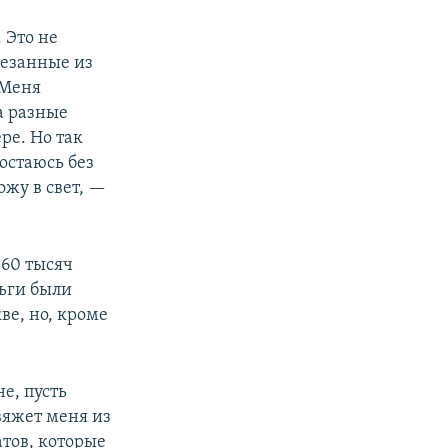
 Это не
резанные из
 Меня
а разные
ре. Но так
остаюсь без
ожу в свет, —
—60 тысяч
ньги были
е, но, кроме
е, пусть
вяжет меня из
тов, которые