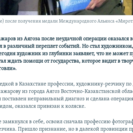
) после получения медали Международного Альянса «Миротво
жаров из Аягоза после неудачной операции оказался 
ал в различный переплет событий. Но стал художником,
егодня художник из глубинки заявляет, что не может п
тал ждать помощи от государства, которое видит в тво
говли».
едкой в Казахстане профессии, художнику-резчику по
жарову из города Аягоз Восточно-Казахстанской облас
л поставлен неправильный диагноз и сделана операция
идом, оказался привязан к коляске.
 замкнулся в себе, освоил сначала профессию фотограф
зчика. Пришло признание, но в далекой провинции п