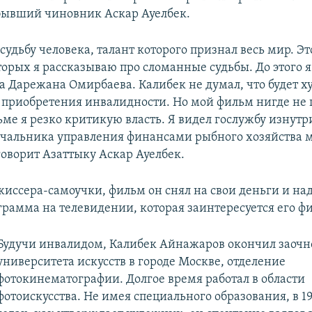
бывший чиновник Аскар Ауелбек.
удьбу человека, талант которого признал весь мир. Эт
торых я рассказываю про сломанные судьбы. До этого 
а Дарежана Омирбаева. Калибек не думал, что будет 
е приобретения инвалидности. Но мой фильм нигде не
ьме я резко критикую власть. Я видел гослужбу изнутр
чальника управления финансами рыбного хозяйства 
говорит Азаттыку Аскар Ауелбек.
иссера-самоучки, фильм он снял на свои деньги и над
грамма на телевидении, которая заинтересуется его ф
Будучи инвалидом, Калибек Айнажаров окончил заочн
университета искусств в городе Москве, отделение
фотокинематографии. Долгое время работал в области
фотоискусства. Не имея специального образования, в 