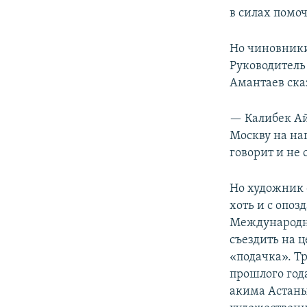
в силах помоч
Но чиновники
Руководитель
Амантаев ска
— Калибек Ай
Москву на на
говорит и не
Но художник 
хоть и с опоз
Международно
съездить на ц
«подачка». Т
прошлого год
акима Астаны