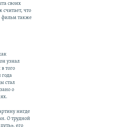
ыта своих
 считает, что
о фильм также
как
он узнал
 в того
 года
ды стал
зано о
ях.
картину нигде
ан. О трудной
путь», его