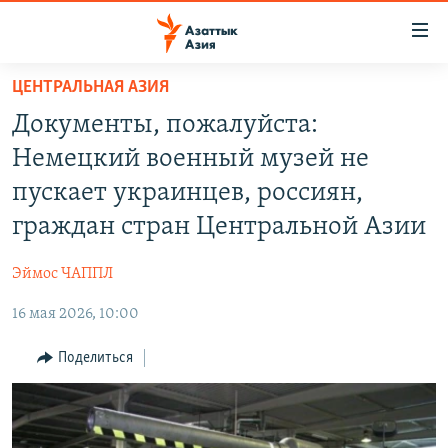
Доступность
ссылок
Вернуться
ЦЕНТРАЛЬНАЯ АЗИЯ
к
ЦЕНТРАЛЬНАЯ АЗИЯ
Документы, пожалуйста:
основному
НОВОСТИ
КАЗАХСТАН
содержанию
Немецкий военный музей не
ВОЙНА В УКРАИНЕ
Вернутся
КЫРГЫЗСТАН
пускает украинцев, россиян,
к
НА ДРУГИХ ЯЗЫКАХ
УЗБЕКИСТАН
граждан стран Центральной Азии
главной
ТАДЖИКИСТАН
ҚАЗАҚША
навигации
ПОДПИШИТЕСЬ НА НАС В СОЦСЕТЯХ
Эймос ЧАППЛ
Вернутся
КЫРГЫЗЧА
к
16 мая 2026, 10:00
ЎЗБЕКЧА
поиску
Поделиться
ТОҶИКӢ
Все сайты РСЕ/РС
TÜRKMENÇE