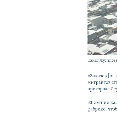
Санат Жусипбе
«Заказов [от 
мигрантов ст
пригороде Се
33-летний каз
фабрике, что