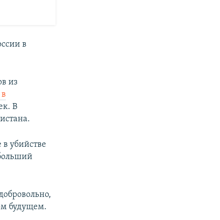
ссии в
ов из
 в
ек. В
истана.
 в убийстве
 больший
добровольно,
ом будущем.