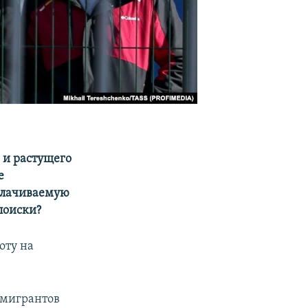
 и растущего
е
плачиваемую
поиски?
оту на
 мигрантов