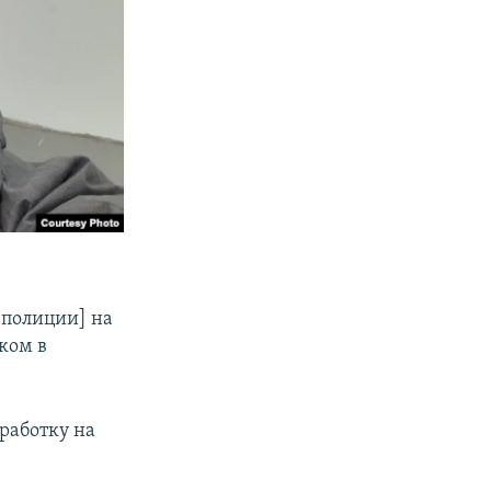
[полиции] на
ком в
дработку на