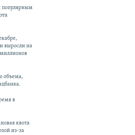
ся популярным
эта
екабре,
и выросли на
0 миллионов
о объема,
ацбанка.
ремя в
ановая квота
озой из-за