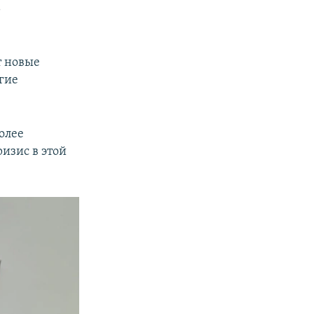
ь
т новые
огие
олее
изис в этой