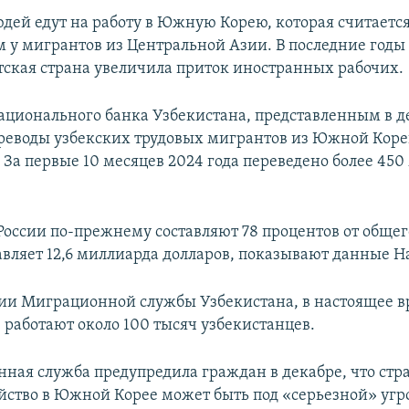
юдей едут на работу в Южную Корею, которая считает
 у мигрантов из Центральной Азии. В последние годы 
тская страна увеличила приток иностранных рабочих.
ционального банка Узбекистана, представленным в д
еводы узбекских трудовых мигрантов из Южной Коре
 За первые 10 месяцев 2024 года переведено более 45
России по-прежнему составляют 78 процентов от общег
авляет 12,6 миллиарда долларов, показывают данные Н
и Миграционной службы Узбекистана, в настоящее в
работают около 100 тысяч узбекистанцев.
ная служба предупредила граждан в декабре, что стр
ойство в Южной Корее может быть под «серьезной» угр