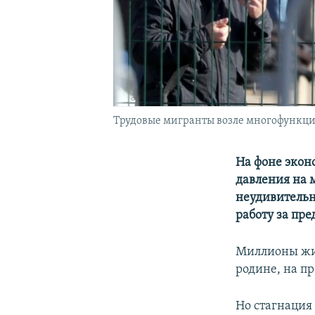
Трудовые мигранты возле многофункци
На фоне экон
давления на 
неудивительн
работу за пр
Миллионы жит
родине, на п
Но стагнация