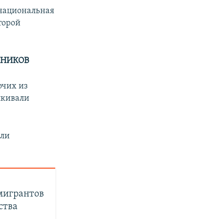
 национальная
торой
ННИКОВ
очих из
лкивали
или
мигрантов
ства