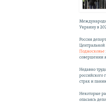
Международны
Украину в 20
Россия депор
Центральной
Подмосковье
совершении а
Недавно труд
российского 
страх и пани
Некоторые ра
опасаясь деп