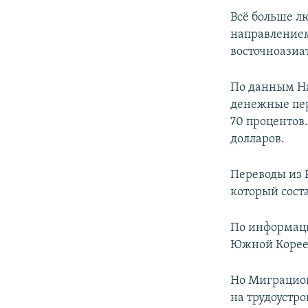
Всё больше л
направлением
восточноазиа
По данным На
денежные пер
70 процентов.
долларов.
Переводы из 
который сост
По информаци
Южной Корее 
Но Миграцион
на трудоустр