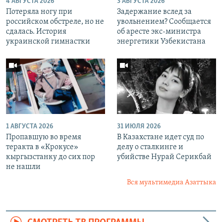
4 АВГУСТА 2026
3 АВГУСТА 2026
Потеряла ногу при
Задержание вслед за
российском обстреле, но не
увольнением? Сообщается
сдалась. История
об аресте экс-министра
украинской гимнастки
энергетики Узбекистана
1 АВГУСТА 2026
31 ИЮЛЯ 2026
Пропавшую во время
В Казахстане идет суд по
теракта в «Крокусе»
делу о сталкинге и
кыргызстанку до сих пор
убийстве Нурай Серикбай
не нашли
Вся мультимедиа Азаттыка