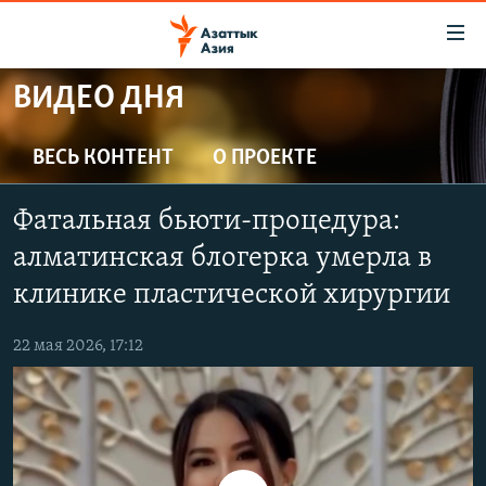
Доступность
ссылок
Вернуться
ВИДЕО ДНЯ
к
ЦЕНТРАЛЬНАЯ АЗИЯ
основному
НОВОСТИ
КАЗАХСТАН
ВЕСЬ КОНТЕНТ
О ПРОЕКТЕ
содержанию
ВОЙНА В УКРАИНЕ
Вернутся
КЫРГЫЗСТАН
Фатальная бьюти-процедура:
к
НА ДРУГИХ ЯЗЫКАХ
УЗБЕКИСТАН
главной
алматинская блогерка умерла в
ТАДЖИКИСТАН
ҚАЗАҚША
навигации
клинике пластической хирургии
ПОДПИШИТЕСЬ НА НАС В СОЦСЕТЯХ
Вернутся
КЫРГЫЗЧА
к
22 мая 2026, 17:12
ЎЗБЕКЧА
поиску
ТОҶИКӢ
Все сайты РСЕ/РС
TÜRKMENÇE