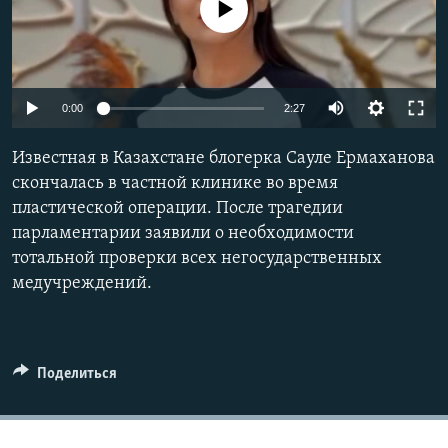
No media source currently available
Auto
0:00
2:27
240p
Известная в Казахстане блогерка Сауле Ермаханова
360p
скончалась в частной клинике во время
пластической операции. После трагедии
480p
Auto
240p
360p
480p
парламентарии заявили о необходимости
720p
тотальной проверки всех негосударственных
720p
1080p
1080p
медучреждений.
Поделиться