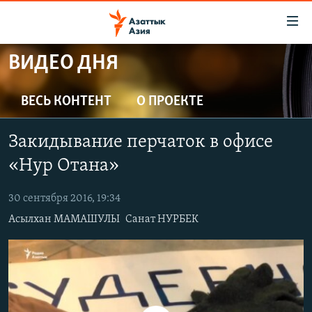
Доступность
ссылок
Вернуться
ВИДЕО ДНЯ
к
ЦЕНТРАЛЬНАЯ АЗИЯ
основному
НОВОСТИ
КАЗАХСТАН
ВЕСЬ КОНТЕНТ
О ПРОЕКТЕ
содержанию
ВОЙНА В УКРАИНЕ
Вернутся
КЫРГЫЗСТАН
Закидывание перчаток в офисе
к
НА ДРУГИХ ЯЗЫКАХ
УЗБЕКИСТАН
главной
«Нур Отана»
ТАДЖИКИСТАН
ҚАЗАҚША
навигации
ПОДПИШИТЕСЬ НА НАС В СОЦСЕТЯХ
Вернутся
30 сентября 2016, 19:34
КЫРГЫЗЧА
к
Асылхан МАМАШУЛЫ
Санат НУРБЕК
ЎЗБЕКЧА
поиску
ТОҶИКӢ
Все сайты РСЕ/РС
TÜRKMENÇE