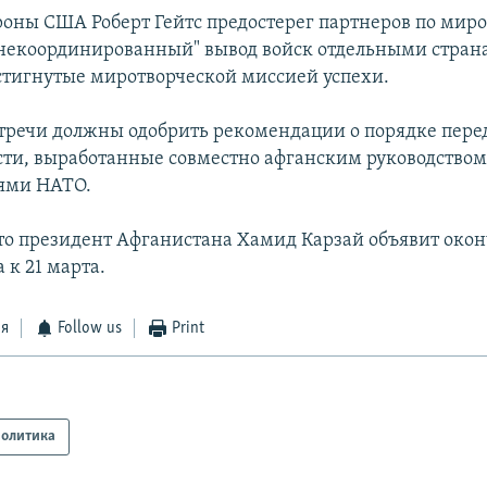
оны США Роберт Гейтс предостерег партнеров по мир
"некоординированный" вывод войск отдельными стран
остигнутые миротворческой миссией успехи.
тречи должны одобрить рекомендации о порядке пере
сти, выработанные совместно афганским руководством
ями НАТО.
то президент Афганистана Хамид Карзай объявит око
 к 21 марта.
ся
Follow us
Print
олитика