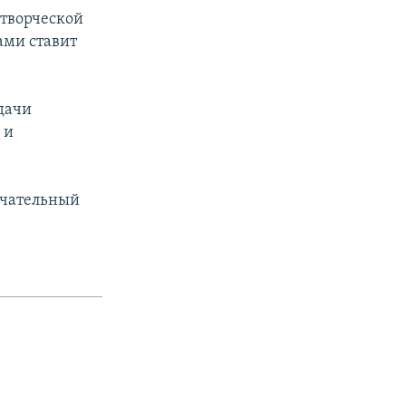
отворческой
ами ставит
дачи
 и
нчательный