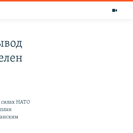
ывод
елен
 силах НАТО
 план
фганским