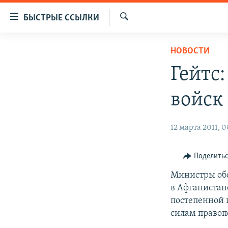
Доступность
БЫСТРЫЕ ССЫЛКИ
ссылок
Искать
Вернуться
ЦЕНТРАЛЬНАЯ АЗИЯ
НОВОСТИ
к
НОВОСТИ
КАЗАХСТАН
основному
Гейтс
содержанию
ВОЙНА В УКРАИНЕ
КЫРГЫЗСТАН
Вернутся
войск
НА ДРУГИХ ЯЗЫКАХ
УЗБЕКИСТАН
к
главной
ТАДЖИКИСТАН
ҚАЗАҚША
12 марта 2011, 0
навигации
КЫРГЫЗЧА
Вернутся
к
ЎЗБЕКЧА
Поделить
поиску
ТОҶИКӢ
Министры обо
в Афганистан
TÜRKMENÇE
постепенной 
силам правоп