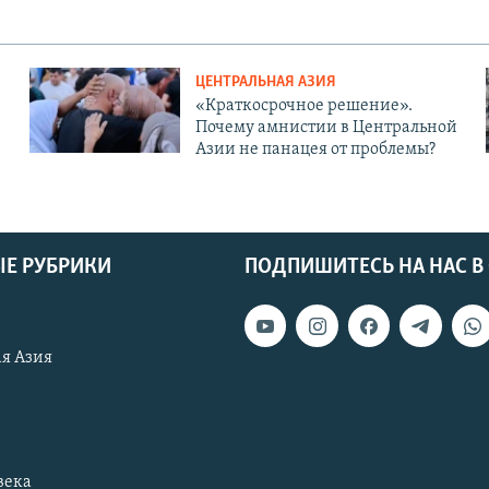
ЦЕНТРАЛЬНАЯ АЗИЯ
«Краткосрочное решение».
Почему амнистии в Центральной
Азии не панацея от проблемы?
Е РУБРИКИ
ПОДПИШИТЕСЬ НА НАС В
я Азия
века