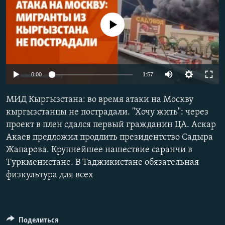
No media source currently available
Auto
0:00
1:57
240p
МИД Кыргызстана: во время атаки на Москву
360p
кыргызстанцы не пострадали. "Хочу жить": через
проект в плен сдался первый гражданин ЦА. Аскар
480p
Auto
240p
360p
480p
Акаев предложил продлить президентство Садыра
720p
Жапарова. Крупнейшее нашествие саранчи в
720p
1080p
1080p
Туркменистане. В Таджикистане обязательная
физкультура для всех
Поделиться