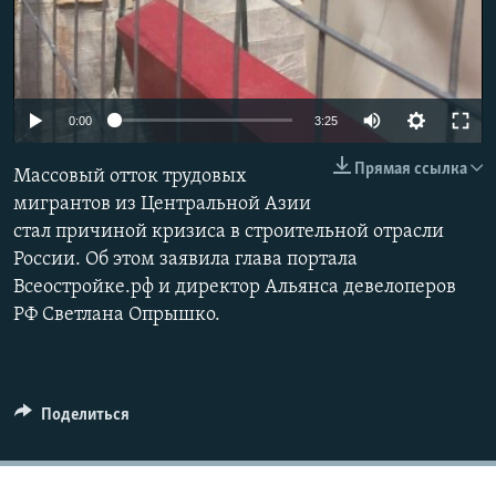
Auto
0:00
3:25
240p
Прямая ссылка
Массовый отток трудовых
360p
мигрантов из Центральной Азии
стал причиной кризиса в строительной отрасли
480p
России. Об этом заявила глава портала
720p
Всеостройке.рф и директор Альянса девелоперов
1080p
РФ Светлана Опрышко.
Поделиться