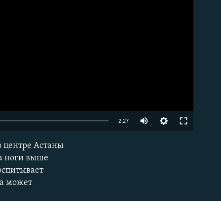
Auto
2:27
240p
 в центре Астаны
EMBED
360p
ла ноги выше
воспитывает
480p
ка может
720p
1080p