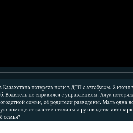
з Казахстана потеряла ноги в ДТП с автобусом. 2 июня
олб. Водитель не справился с управлением. Алуа потеря
ногодетной семьи, её родители разведены. Мать одна 
кую помощь от властей столицы и руководства автопар
ё семья?