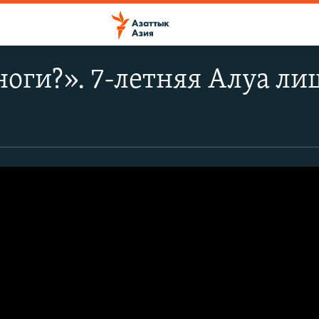
ноги?». 7-летняя Алуа ли
м