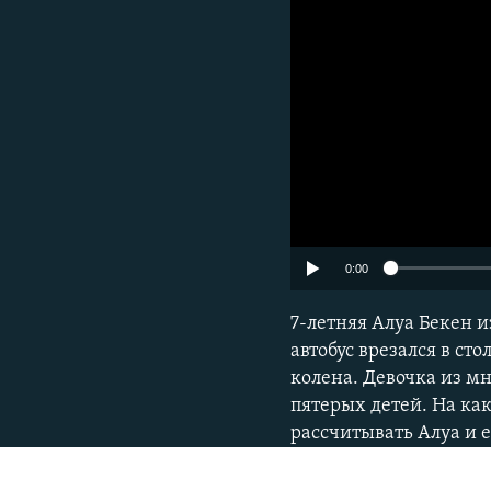
0:00
ПОДПИШИТЕСЬ НА НАС В СОЦСЕТЯХ
7-летняя Алуа Бекен и
автобус врезался в ст
колена. Девочка из м
Все сайты РСЕ/РС
пятерых детей. На ка
рассчитывать Алуа и е