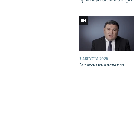
продавца овощей в Херс
ПОДПИШИТЕСЬ НА НАС В СОЦСЕТЯХ
Все сайты РСЕ/РС
3 АВГУСТА 2026
Задержание вслед за
увольнением? Сообщаетс
об аресте экс-министра
энергетики Узбекистана
СМОТРЕТЬ ТВ 