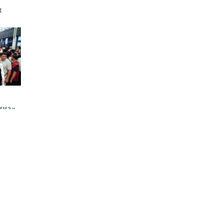
и
ина»
аттыка
480p