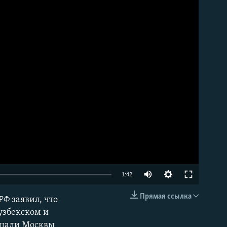
Auto
1:42
240p
Прямая ссылка
Ф заявил, что
EMBED
360p
узбекском и
лощади Москвы
480p