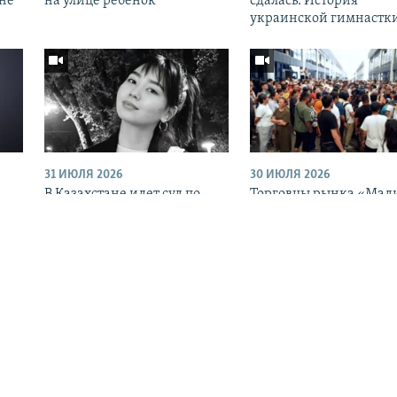
оне
на улице ребенок
сдалась. История
украинской гимнастк
31 ИЮЛЯ 2026
30 ИЮЛЯ 2026
В Казахстане идет суд по
Торговцы рынка «Мад
я
делу о сталкинге и убийстве
в Бишкеке вышли на
Нурай Серикбай
протест. Они против
переноса базара
Вся мультимедиа Аз
Auto
240p
360p
ПРОГРАММЫ
720p
1080p