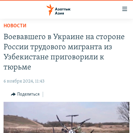
Доступность
ссылок
Вернуться
НОВОСТИ
к
ЦЕНТРАЛЬНАЯ АЗИЯ
Воевавшего в Украине на стороне
основному
НОВОСТИ
КАЗАХСТАН
содержанию
России трудового мигранта из
ВОЙНА В УКРАИНЕ
Вернутся
КЫРГЫЗСТАН
Узбекистане приговорили к
к
НА ДРУГИХ ЯЗЫКАХ
УЗБЕКИСТАН
тюрьме
главной
ТАДЖИКИСТАН
ҚАЗАҚША
навигации
ПОДПИШИТЕСЬ НА НАС В СОЦСЕТЯХ
6 ноября 2024, 11:43
Вернутся
КЫРГЫЗЧА
к
Поделиться
ЎЗБЕКЧА
поиску
ТОҶИКӢ
Все сайты РСЕ/РС
TÜRKMENÇE