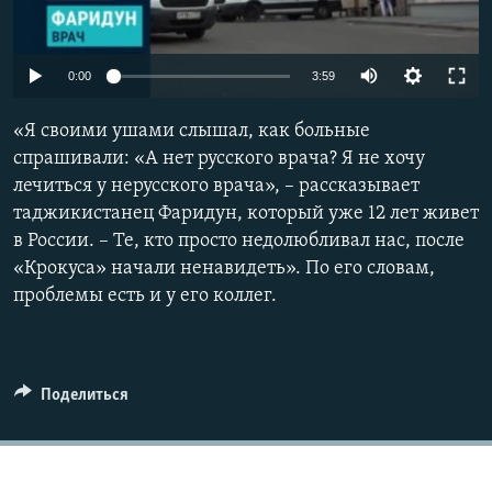
Auto
0:00
3:59
240p
«Я своими ушами слышал, как больные
360p
спрашивали: «А нет русского врача? Я не хочу
лечиться у нерусского врача», – рассказывает
480p
Auto
240p
360p
480p
таджикистанец Фаридун, который уже 12 лет живет
720p
в России. – Те, кто просто недолюбливал нас, после
720p
1080p
1080p
«Крокуса» начали ненавидеть». По его словам,
проблемы есть и у его коллег.
Поделиться