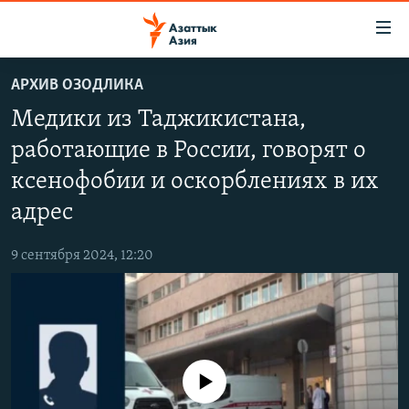
Доступность
ссылок
Вернуться
АРХИВ ОЗОДЛИКА
к
ЦЕНТРАЛЬНАЯ АЗИЯ
Медики из Таджикистана,
основному
НОВОСТИ
КАЗАХСТАН
содержанию
работающие в России, говорят о
ВОЙНА В УКРАИНЕ
Вернутся
КЫРГЫЗСТАН
ксенофобии и оскорблениях в их
к
НА ДРУГИХ ЯЗЫКАХ
УЗБЕКИСТАН
главной
адрес
ТАДЖИКИСТАН
ҚАЗАҚША
навигации
ПОДПИШИТЕСЬ НА НАС В СОЦСЕТЯХ
Вернутся
9 сентября 2024, 12:20
КЫРГЫЗЧА
к
ЎЗБЕКЧА
поиску
ТОҶИКӢ
Все сайты РСЕ/РС
TÜRKMENÇE
No media source currently available