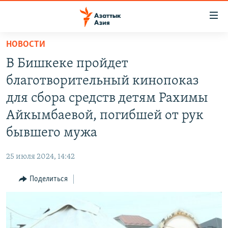
Доступность
ссылок
Вернуться
НОВОСТИ
к
ЦЕНТРАЛЬНАЯ АЗИЯ
В Бишкеке пройдет
основному
НОВОСТИ
КАЗАХСТАН
содержанию
благотворительный кинопоказ
ВОЙНА В УКРАИНЕ
Вернутся
КЫРГЫЗСТАН
для сбора средств детям Рахимы
к
НА ДРУГИХ ЯЗЫКАХ
УЗБЕКИСТАН
Айкымбаевой, погибшей от рук
главной
ТАДЖИКИСТАН
ҚАЗАҚША
навигации
бывшего мужа
ПОДПИШИТЕСЬ НА НАС В СОЦСЕТЯХ
Вернутся
КЫРГЫЗЧА
к
25 июля 2024, 14:42
ЎЗБЕКЧА
поиску
Поделиться
ТОҶИКӢ
Все сайты РСЕ/РС
TÜRKMENÇE