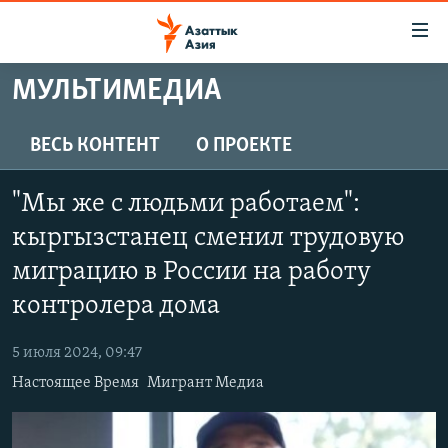
Доступность
ссылок
Вернуться
МУЛЬТИМЕДИА
к
ЦЕНТРАЛЬНАЯ АЗИЯ
основному
НОВОСТИ
КАЗАХСТАН
ВЕСЬ КОНТЕНТ
О ПРОЕКТЕ
содержанию
ВОЙНА В УКРАИНЕ
Вернутся
КЫРГЫЗСТАН
"Мы же с людьми работаем":
к
НА ДРУГИХ ЯЗЫКАХ
УЗБЕКИСТАН
главной
кыргызстанец сменил трудовую
ТАДЖИКИСТАН
ҚАЗАҚША
навигации
миграцию в России на работу
ПОДПИШИТЕСЬ НА НАС В СОЦСЕТЯХ
Вернутся
КЫРГЫЗЧА
контролера дома
к
ЎЗБЕКЧА
поиску
5 июля 2024, 09:47
ТОҶИКӢ
Все сайты РСЕ/РС
Настоящее Время
Мигрант Медиа
TÜRKMENÇE