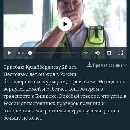
No media source currently available
Auto
0:00
2:44
240p
Прямая ссылка
Эркебаю Кудайбердиеву 28 лет.
360p
Несколько лет он жил в России:
был дворником, курьером, строителем. Но недавно
480p
Auto
240p
360p
480p
вернулся домой и работает контролером в
720p
транспорте в Бишкеке. Эркебай говорит, что устал в
720p
1080p
1080p
России от постоянных проверок полиции и
отношения к мигрантам и в трудовую миграцию
больше не хочет