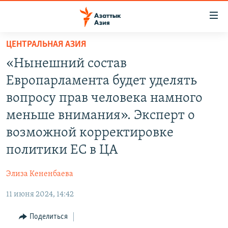
Доступность
ссылок
Вернуться
ЦЕНТРАЛЬНАЯ АЗИЯ
к
ЦЕНТРАЛЬНАЯ АЗИЯ
«Нынешний состав
основному
НОВОСТИ
КАЗАХСТАН
содержанию
Европарламента будет уделять
ВОЙНА В УКРАИНЕ
Вернутся
КЫРГЫЗСТАН
вопросу прав человека намного
к
НА ДРУГИХ ЯЗЫКАХ
УЗБЕКИСТАН
меньше внимания». Эксперт о
главной
ТАДЖИКИСТАН
ҚАЗАҚША
навигации
возможной корректировке
ПОДПИШИТЕСЬ НА НАС В СОЦСЕТЯХ
Вернутся
КЫРГЫЗЧА
политики ЕС в ЦА
к
ЎЗБЕКЧА
поиску
Элиза Кененбаева
ТОҶИКӢ
Все сайты РСЕ/РС
11 июня 2024, 14:42
TÜRKMENÇE
Поделиться