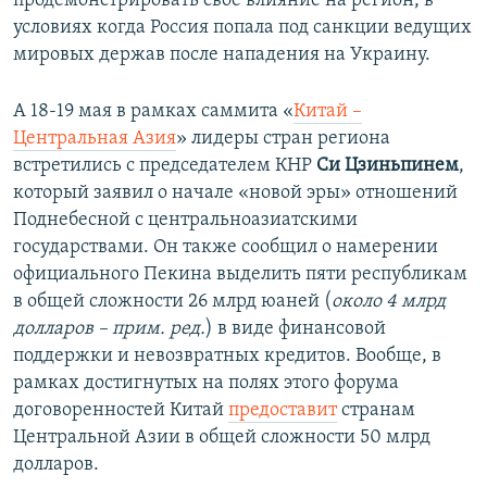
продемонстрировать свое влияние на регион, в
условиях когда Россия попала под санкции ведущих
мировых держав после нападения на Украину.
А 18-19 мая в рамках саммита «
Китай –
Центральная Азия
» лидеры стран региона
встретились с председателем КНР
Си
Цзиньпинем
,
который заявил о начале «новой эры» отношений
Поднебесной с центральноазиатскими
государствами. Он также сообщил о намерении
официального Пекина выделить пяти республикам
в общей сложности 26 млрд юаней (
около 4 млрд
долларов – прим. ред.
) в виде финансовой
поддержки и невозвратных кредитов. Вообще, в
рамках достигнутых на полях этого форума
договоренностей Китай
предоставит
странам
Центральной Азии в общей сложности 50 млрд
долларов.