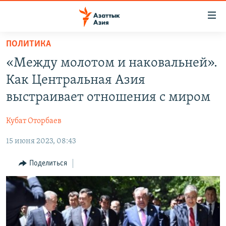
Доступность
ссылок
Вернуться
ПОЛИТИКА
к
ЦЕНТРАЛЬНАЯ АЗИЯ
«Между молотом и наковальней».
основному
НОВОСТИ
КАЗАХСТАН
содержанию
Как Центральная Азия
ВОЙНА В УКРАИНЕ
Вернутся
КЫРГЫЗСТАН
выстраивает отношения с миром
к
НА ДРУГИХ ЯЗЫКАХ
УЗБЕКИСТАН
главной
Кубат Оторбаев
ТАДЖИКИСТАН
ҚАЗАҚША
навигации
ПОДПИШИТЕСЬ НА НАС В СОЦСЕТЯХ
Вернутся
15 июня 2023, 08:43
КЫРГЫЗЧА
к
ЎЗБЕКЧА
Поделиться
поиску
ТОҶИКӢ
Все сайты РСЕ/РС
TÜRKMENÇE