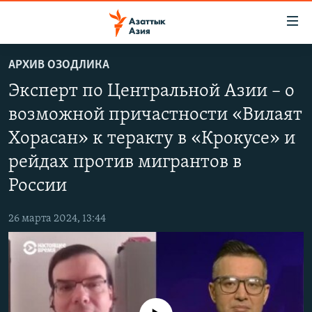
Доступность
ссылок
Вернуться
АРХИВ ОЗОДЛИКА
к
ЦЕНТРАЛЬНАЯ АЗИЯ
Эксперт по Центральной Азии – о
основному
НОВОСТИ
КАЗАХСТАН
содержанию
возможной причастности «Вилаят
ВОЙНА В УКРАИНЕ
Вернутся
КЫРГЫЗСТАН
Хорасан» к теракту в «Крокусе» и
к
НА ДРУГИХ ЯЗЫКАХ
УЗБЕКИСТАН
главной
рейдах против мигрантов в
ТАДЖИКИСТАН
ҚАЗАҚША
навигации
России
ПОДПИШИТЕСЬ НА НАС В СОЦСЕТЯХ
Вернутся
КЫРГЫЗЧА
к
26 марта 2024, 13:44
ЎЗБЕКЧА
поиску
ТОҶИКӢ
Все сайты РСЕ/РС
TÜRKMENÇE