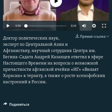
No media source currently available
Auto
0:00
8:24
240p
Прямая ссылка
Доктор политических наук,
360p
эксперт по Центральной Азии и
Афганистану, научный сотрудник Центра им.
480p
Auto
240p
360p
480p
Бегина-Садата Андрей Казанцев ответил в эфире
720p
Настоящего Времени на вопросы о возможной
720p
1080p
1080p
причастности афганской ячейки «ИГ» «Вилаят
Хорасан» к теракту, а также о росте ксенофобских
настроений в России.
Поделиться