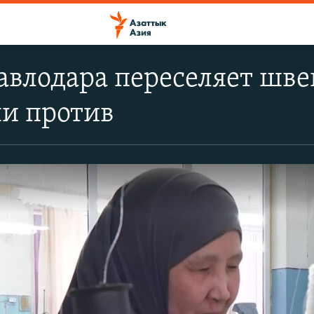
авлодара переселяет шв
ни против