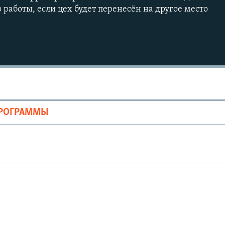
з работы, если цех будет перенесён на другое место
Auto
240p
360p
ПРОГРАММЫ
720p
1080p