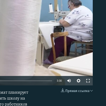
able
Auto
3:30
240p
Прямая ссылка
имат планирует
EMBED
360p
оить школу на
го работников
480p