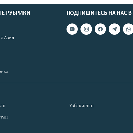
Е РУБРИКИ
ПОДПИШИТЕСЬ НА НАС В
я Азия
века
тан
Узбекистан
тан