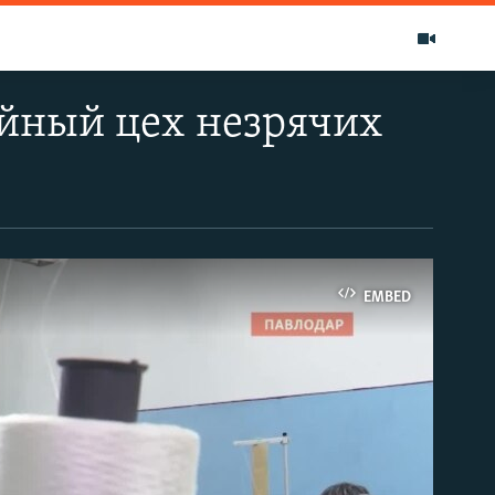
ейный цех незрячих
EMBED