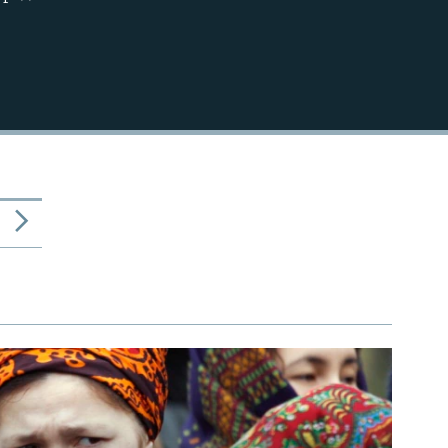
720p
1080p
480p