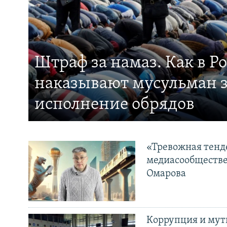
Штраф за намаз. Как в Р
наказывают мусульман 
исполнение обрядов
«Тревожная тенде
медиасообществе
Омарова
Коррупция и мут