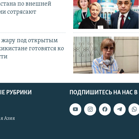
истана по внешней
ии сотрясают
 жару под открытым
жикистане готовятся ко
сти
Е РУБРИКИ
ПОДПИШИТЕСЬ НА НАС В
я Азия