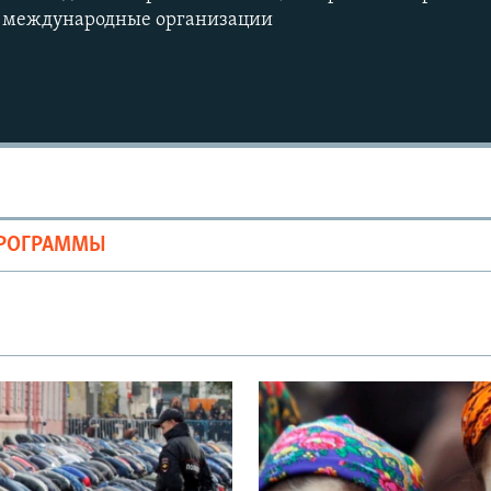
 в международные организации
Auto
240p
360p
ПРОГРАММЫ
720p
1080p