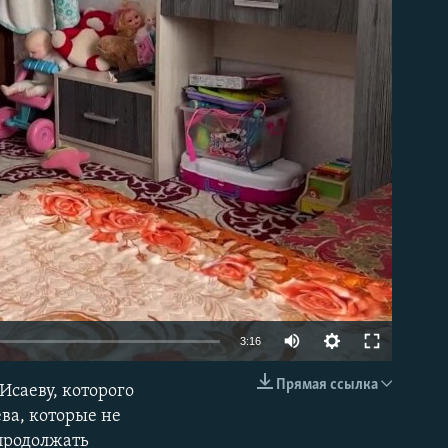
able
Auto
3:16
240p
Прямая ссылка
Исаеву, которого
EMBED
360p
ва, которые не
 продолжать
480p