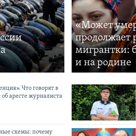
«Может умер
оссии
продолжает 
за
мигрантки: 
и на родине
нция». Что говорят в
 об аресте журналиста
ные схемы: почему