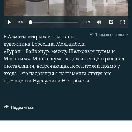
Auto
0:00
3:09
240p
Прямая ссылка
В Алматы открылась выставка
360p
художника Ербосына Мельдибека
«Буран – Байконур, между Шелковым путем и
480p
Auto
240p
360p
480p
Млечным». Много шума наделала ее центральная
720p
инсталляция, встречающая посетителей прямо у
720p
1080p
1080p
входа. Это падающая с постамента статуя экс-
президента Нурсултана Назарбаева
Поделиться