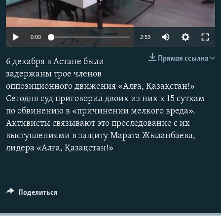
Auto
0:00
2:53
240p
Прямая ссылка
6 декабря в Астане были
360p
задержаны трое членов
оппозиционного движения «Алға, Қазақстан!»
480p
Auto
240p
360p
480p
Сегодня суд приговорил двоих из них к 15 суткам
720p
по обвинению в «причинении мелкого вреда».
720p
1080p
1080p
Активисты связывают это преследование с их
выступлениями в защиту Марата Жыланбаева,
лидера «Алға, Қазақстан!»
Поделиться