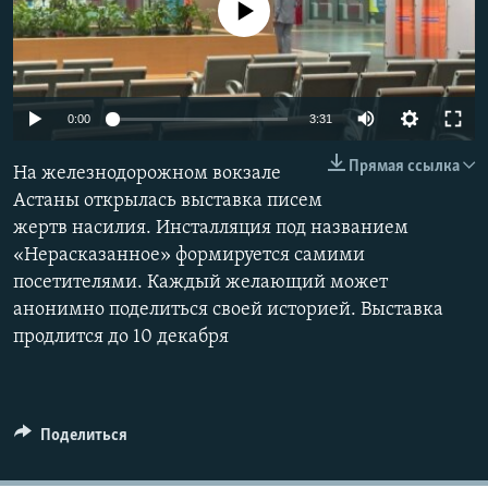
No media source currently available
Auto
0:00
3:31
240p
Прямая ссылка
На железнодорожном вокзале
360p
Астаны открылась выставка писем
жертв насилия. Инсталляция под названием
480p
Auto
240p
360p
480p
«Нерасказанное» формируется самими
720p
посетителями. Каждый желающий может
720p
1080p
1080p
анонимно поделиться своей историей. Выставка
продлится до 10 декабря
Поделиться