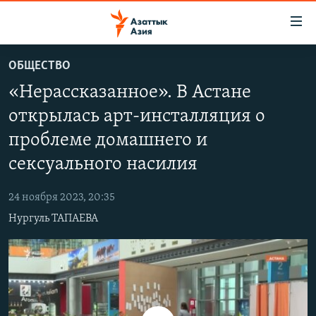
Доступность
ссылок
Вернуться
ОБЩЕСТВО
к
ЦЕНТРАЛЬНАЯ АЗИЯ
«Нерассказанное». В Астане
основному
НОВОСТИ
КАЗАХСТАН
содержанию
открылась арт-инсталляция о
ВОЙНА В УКРАИНЕ
Вернутся
КЫРГЫЗСТАН
проблеме домашнего и
к
НА ДРУГИХ ЯЗЫКАХ
УЗБЕКИСТАН
главной
сексуального насилия
ТАДЖИКИСТАН
ҚАЗАҚША
навигации
ПОДПИШИТЕСЬ НА НАС В СОЦСЕТЯХ
Вернутся
24 ноября 2023, 20:35
КЫРГЫЗЧА
к
Нургуль ТАПАЕВА
ЎЗБЕКЧА
поиску
ТОҶИКӢ
Все сайты РСЕ/РС
TÜRKMENÇE