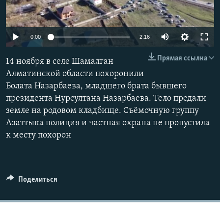
Auto
0:00
2:16
240p
Прямая ссылка
14 ноября в селе Шамалган
360p
Алматинской области похоронили
Болата Назарбаева, младшего брата бывшего
480p
Auto
240p
360p
480p
президента Нурсултана Назарбаева. Тело предали
720p
земле на родовом кладбище. Съёмочную группу
720p
1080p
1080p
Азаттыка полиция и частная охрана не пропустила
к месту похорон
Поделиться