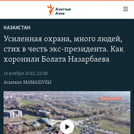
Доступность
ссылок
Вернуться
КАЗАХСТАН
к
ЦЕНТРАЛЬНАЯ АЗИЯ
Усиленная охрана, много людей,
основному
НОВОСТИ
КАЗАХСТАН
содержанию
стих в честь экс-президента. Как
ВОЙНА В УКРАИНЕ
Вернутся
КЫРГЫЗСТАН
хоронили Болата Назарбаева
к
НА ДРУГИХ ЯЗЫКАХ
УЗБЕКИСТАН
главной
14 ноября 2023, 22:28
ТАДЖИКИСТАН
ҚАЗАҚША
навигации
ПОДПИШИТЕСЬ НА НАС В СОЦСЕТЯХ
Асылхан МАМАШУЛЫ
Вернутся
КЫРГЫЗЧА
к
ЎЗБЕКЧА
поиску
ТОҶИКӢ
Все сайты РСЕ/РС
TÜRKMENÇE
No media source currently available