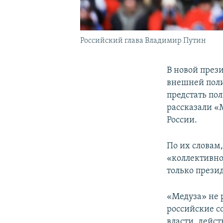
Российский глава Владимир Путин
В новой през
внешней пол
предстать по
рассказали «
России.
По их словам,
«коллективно
только прези
«Медуза» не 
российские с
власти, дейс