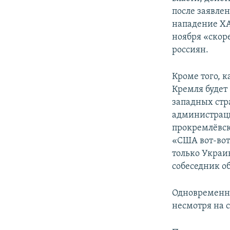
после заявле
нападение ХА
ноября «скор
россиян.
Кроме того, 
Кремля будет
западных стр
администраци
прокремлёвск
«США вот-вот 
только Украин
собеседник о
Одновременно
несмотря на 