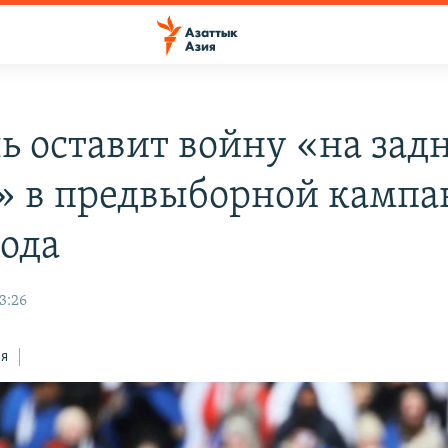
ь оставит войну «на зад
» в предвыборной камп
года
3:26
ся