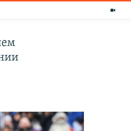
нем
ании