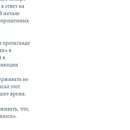
в ответ на
В начале
в опрошенных
в пропаганде
ях» в
й к
ликации
держивать не
исал этот
шее время.
ивать, что,
хаоса».