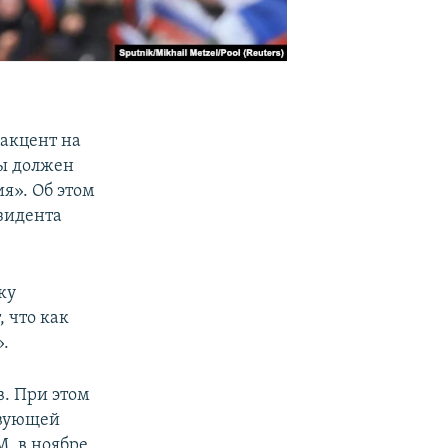
акцент на
ы должен
я». Об этом
зидента
ку
 что как
».
. При этом
твующей
, в ноябре