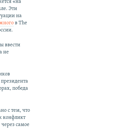
жется «на
ле. Эти
туации на
жного
в The
оссии.
бы ввести
а не
ников
у президента
орах, победа
о с тем, что
к конфликт
 через самое