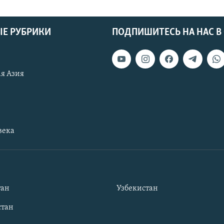
Е РУБРИКИ
ПОДПИШИТЕСЬ НА НАС В
я Азия
века
тан
Узбекистан
тан