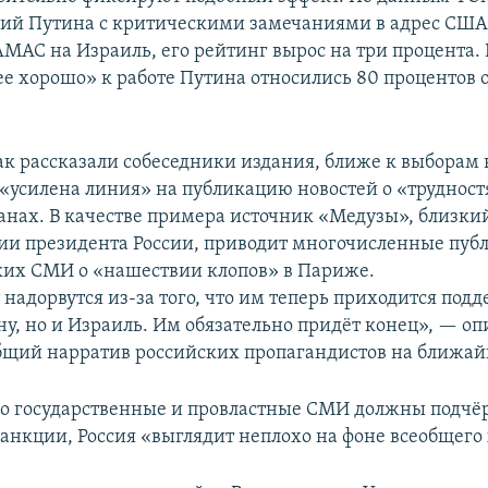
ний Путина с критическими замечаниями в адрес США 
МАС на Израиль, его рейтинг вырос на три процента. 
ее хорошо» к работе Путина относились 80 проценто
как рассказали собеседники издания, ближе к выборам 
 «усилена линия» на публикацию новостей о «трудност
анах. В качестве примера источник «Медузы», близки
и президента России, приводит многочисленные пуб
их СМИ о «нашествии клопов» в Париже.
надорвутся из-за того, что им теперь приходится под
у, но и Израиль. Им обязательно придёт конец», — оп
бщий нарратив российских пропагандистов на ближай
 государственные и провластные СМИ должны подчёрк
санкции, Россия «выглядит неплохо на фоне всеобщего 