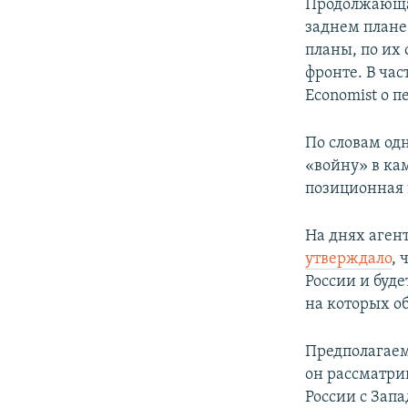
Продолжающая
заднем плане
планы, по их
фронте. В ча
Economist о п
По словам одн
«войну» в ка
позиционная 
На днях аген
утверждало
, 
России и буд
на которых о
Предполагаем
он рассматри
России с Запа