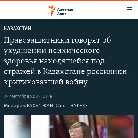
Доступность
ссылок
Вернуться
КАЗАХСТАН
к
ЦЕНТРАЛЬНАЯ АЗИЯ
Правозащитники говорят об
основному
НОВОСТИ
КАЗАХСТАН
содержанию
ухудшении психического
ВОЙНА В УКРАИНЕ
Вернутся
КЫРГЫЗСТАН
здоровья находящейся под
к
НА ДРУГИХ ЯЗЫКАХ
УЗБЕКИСТАН
главной
стражей в Казахстане россиянки,
ТАДЖИКИСТАН
ҚАЗАҚША
навигации
критиковавшей войну
ПОДПИШИТЕСЬ НА НАС В СОЦСЕТЯХ
Вернутся
КЫРГЫЗЧА
к
27 сентября 2023, 01:46
ЎЗБЕКЧА
поиску
Мейирим БАХЫТЖАН
Санат НУРБЕК
ТОҶИКӢ
Все сайты РСЕ/РС
TÜRKMENÇE