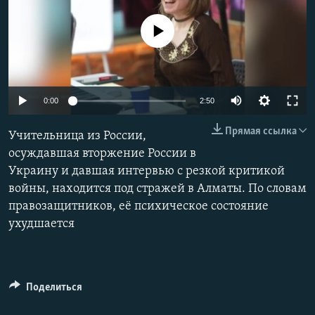
No media source currently available
Auto
0:00
2:50
240p
Прямая ссылка
Учительница из России,
360p
осуждавшая вторжение России в
Украину и давшая интервью с резкой критикой
480p
Auto
240p
360p
480p
войны, находится под стражей в Алматы. По словам
720p
правозащитников, её психическое состояние
720p
1080p
1080p
ухудшается
Поделиться