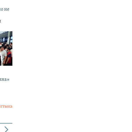
но не
и
ина»
аттыка