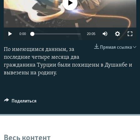
No media source currently available
Auto
0:00
20:05
240p
Прямая ссылка
По имеющимся данным, за
360p
последние четыре месяца два
гражданина Турции были похищены в Душанбе и
480p
Auto
240p
360p
480p
вывезены на родину.
720p
720p
1080p
1080p
Поделиться
Весь контент